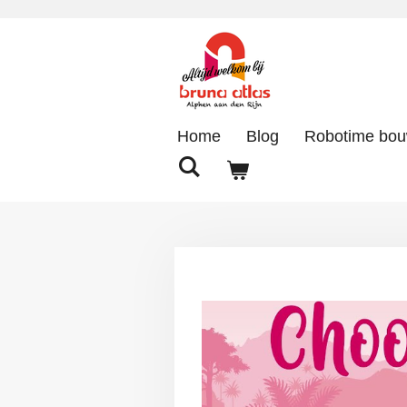
Ga
direct
naar
de
hoofdinhoud
Home
Blog
Robotime bo