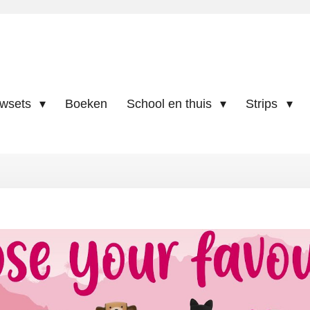
uwsets
Boeken
School en thuis
Strips