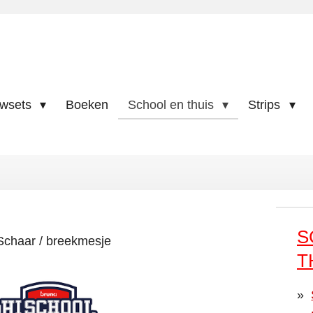
uwsets
Boeken
School en thuis
Strips
S
Schaar / breekmesje
T