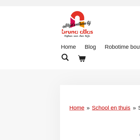
Ga
direct
naar
de
hoofdinhoud
Home
Blog
Robotime bo
Home
»
School en thuis
»