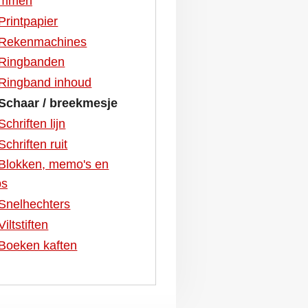
ummen
Printpapier
Rekenmachines
Ringbanden
Ringband inhoud
Schaar / breekmesje
Schriften lijn
Schriften ruit
Blokken, memo's en
bs
Snelhechters
Viltstiften
Boeken kaften