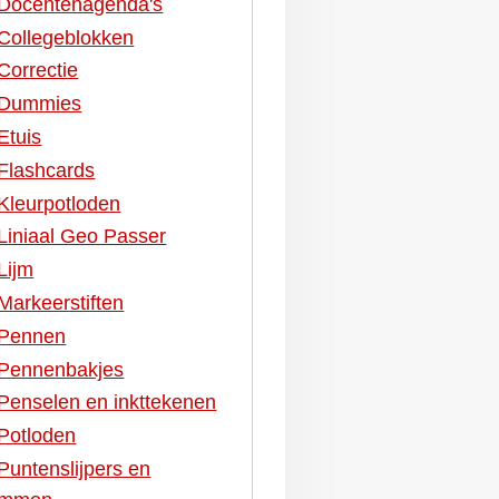
Docentenagenda's
Collegeblokken
Correctie
Dummies
Etuis
Flashcards
Kleurpotloden
Liniaal Geo Passer
Lijm
Markeerstiften
Pennen
Pennenbakjes
Penselen en inkttekenen
Potloden
Puntenslijpers en