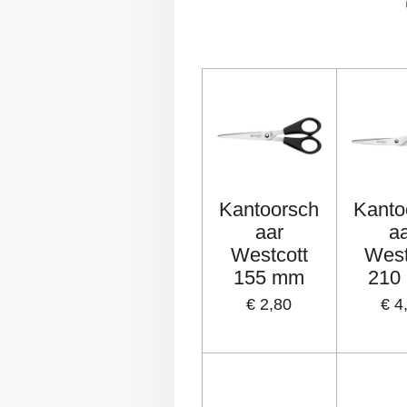
Kantoorsch
Kanto
aar
a
Westcott
West
155 mm
210
€ 2,80
€ 4