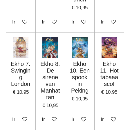
€ 10,95
In winkelwagen
In winkelwagen
In winkelwagen
In winkelwag
Ekho 7.
Ekho 8.
Ekho
Ekho
Swingin
De
10. Een
11. Hot
g
sirene
spook
tabaaa
London
van
in
sco!
Manhat
Peking
€ 10,95
€ 10,95
tan
€ 10,95
€ 10,95
In winkelwagen
In winkelwagen
In winkelwagen
In winkelwag