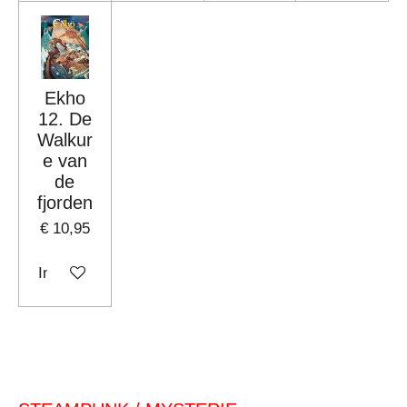
Ekho
12. De
Walkur
e van
de
fjorden
€ 10,95
In winkelwagen