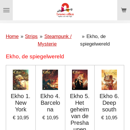
Ga
direct
naar
de
hoofdinhoud
Home
»
Strips
»
Steampunk /
»
Ekho, de
Mysterie
spiegelwereld
Ekho, de spiegelwereld
Ekho 1.
Ekho 4.
Ekho 5.
Ekho 6.
New
Barcelo
Het
Deep
York
na
geheim
south
van de
€ 10,95
€ 10,95
€ 10,95
Presha
unen