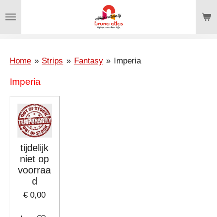
Ga
direct
naar
de
hoofdinhoud
Home
»
Strips
»
Fantasy
»
Imperia
Imperia
tijdelijk
niet op
voorraa
d
€ 0,00