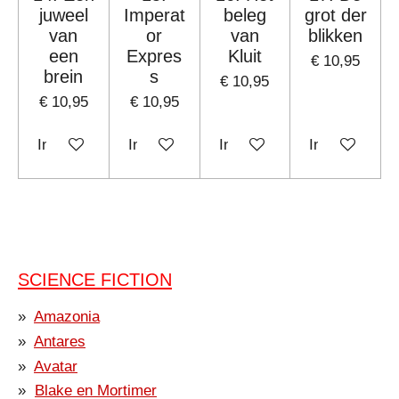
juweel
Imperat
beleg
grot der
van
or
van
blikken
een
Expres
Kluit
€ 10,95
brein
s
€ 10,95
€ 10,95
€ 10,95
In winkelwagen
In winkelwagen
In winkelwagen
In winkelwag
SCIENCE FICTION
Amazonia
Antares
Avatar
Blake en Mortimer