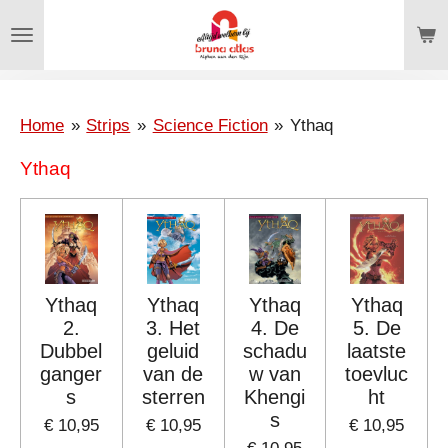
Ga
direct
naar
de
hoofdinhoud
Home
»
Strips
»
Science Fiction
»
Ythaq
Ythaq
Ythaq
Ythaq
Ythaq
Ythaq
2.
3. Het
4. De
5. De
Dubbel
geluid
schadu
laatste
ganger
van de
w van
toevluc
s
sterren
Khengi
ht
s
€ 10,95
€ 10,95
€ 10,95