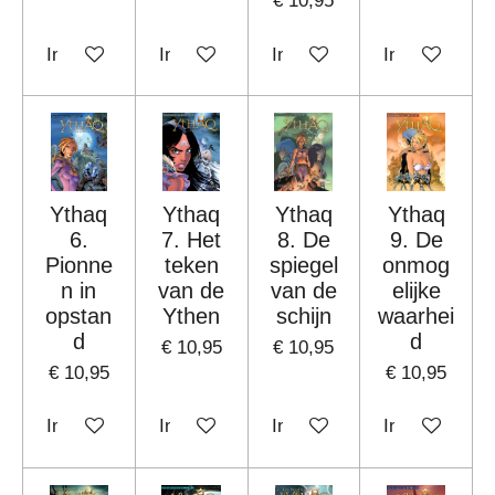
€ 10,95
In winkelwagen
In winkelwagen
In winkelwagen
In winkelwag
Ythaq
Ythaq
Ythaq
Ythaq
6.
7. Het
8. De
9. De
Pionne
teken
spiegel
onmog
n in
van de
van de
elijke
opstan
Ythen
schijn
waarhei
d
d
€ 10,95
€ 10,95
€ 10,95
€ 10,95
In winkelwagen
In winkelwagen
In winkelwagen
In winkelwag