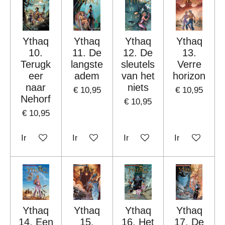
Ythaq
Ythaq
Ythaq
Ythaq
10.
11. De
12. De
13.
Terugk
langste
sleutels
Verre
eer
adem
van het
horizon
naar
niets
€ 10,95
€ 10,95
Nehorf
€ 10,95
€ 10,95
In winkelwagen
In winkelwagen
In winkelwagen
In winkelwag
Ythaq
Ythaq
Ythaq
Ythaq
14. Een
15.
16. Het
17. De