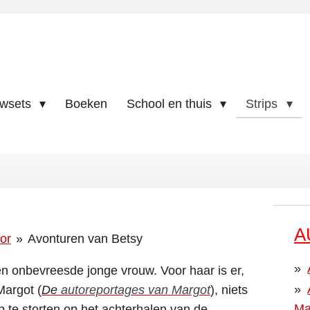
uwsets
Boeken
School en thuis
Strips
A
or
»
Avonturen van Betsy
n onbevreesde jonge vrouw. Voor haar is er,
 Margot
(
De
autoreportages van Margot
), niets
Ma
p te storten op het achterhalen van de