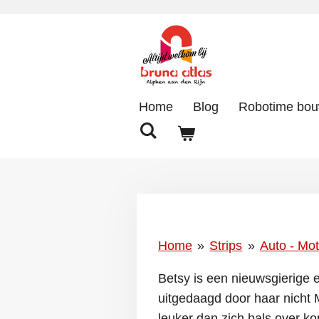
Ga
direct
naar
de
hoofdinhoud
Home
Blog
Robotime bo
Home
»
Strips
»
Auto - Mot
Betsy
is een nieuwsgierige e
uitgedaagd door haar nicht
leuker dan zich hals over ko