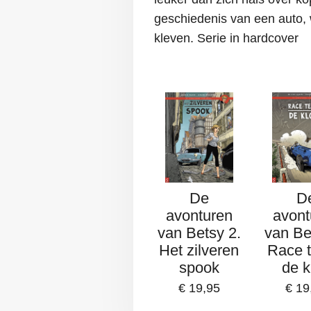
geschiedenis van een auto, 
kleven. Serie in hardcover
De
D
avonturen
avont
van Betsy 2.
van Be
Het zilveren
Race 
spook
de k
€ 19,95
€ 19