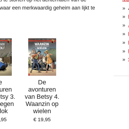
waar een merkwaardig geheim aan lijkt te
e
De
uren
avonturen
tsy 3.
van Betsy 4.
tegen
Waanzin op
lok
wielen
,95
€ 19,95