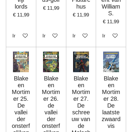
lords
hus
William
€ 11,99
S.
€ 11,99
€ 11,99
€ 11,99
In winkelwagen
In winkelwagen
In winkelwagen
In winkelwag
Blake
Blake
Blake
Blake
en
en
en
en
Mortim
Mortim
Mortim
Mortim
er 25.
er 26.
er 27.
er 28.
De
de
De
De
vallei
vallei
schree
laatste
der
der
uw van
zwaard
onsterf
onsterf
de
vis