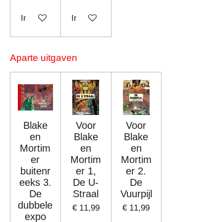
In winkelwagen
In winkelwagen
Aparte uitgaven
Blake
Voor
Voor
en
Blake
Blake
Mortim
en
en
er
Mortim
Mortim
buitenr
er 1,
er 2.
eeks 3.
De U-
De
De
Straal
Vuurpijl
dubbele
€ 11,99
€ 11,99
expo