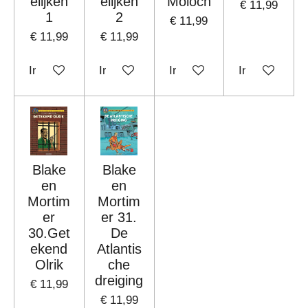
elijken
elijken
Moloch
€ 11,99
1
2
€ 11,99
€ 11,99
€ 11,99
In winkelwagen
In winkelwagen
In winkelwagen
In winkelwag
Blake
Blake
en
en
Mortim
Mortim
er
er 31.
30.Get
De
ekend
Atlantis
Olrik
che
dreiging
€ 11,99
€ 11,99