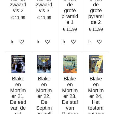
zwaard
zwaard
de
de
vis 2
vis 3
grote
grote
piramid
pyrami
€ 11,99
€ 11,99
e 1
de 2
€ 11,99
€ 11,99
In winkelwagen
In winkelwagen
In winkelwagen
In winkelwag
Blake
Blake
Blake
Blake
en
en
en
en
Mortim
Mortim
Mortim
Mortim
er 21.
er 22.
er 23.
er 24.
De eed
De
De staf
Het
van de
Septim
van
testam
vijf
us-golf
Plutarc
ent van