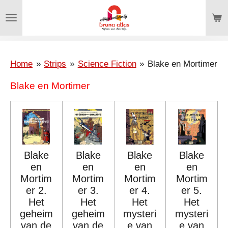
Ga
direct
naar
de
hoofdinhoud
Home
»
Strips
»
Science Fiction
»
Blake en Mortimer
Blake en Mortimer
Blake
Blake
Blake
Blake
en
en
en
en
Mortim
Mortim
Mortim
Mortim
er 2.
er 3.
er 4.
er 5.
Het
Het
Het
Het
geheim
geheim
mysteri
mysteri
van de
van de
e van
e van