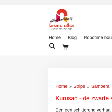
Ga
direct
naar
de
hoofdinhoud
Home
Blog
Robotime bo
Home
»
Strips
»
Samoerai
Kurusan - de zwarte
Een een schitterend verhaal