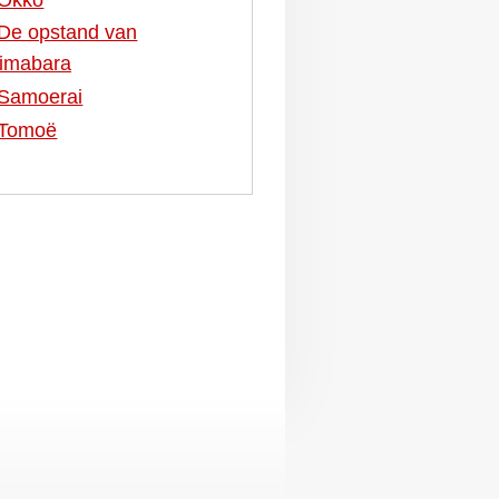
De opstand van
imabara
Samoerai
Tomoë