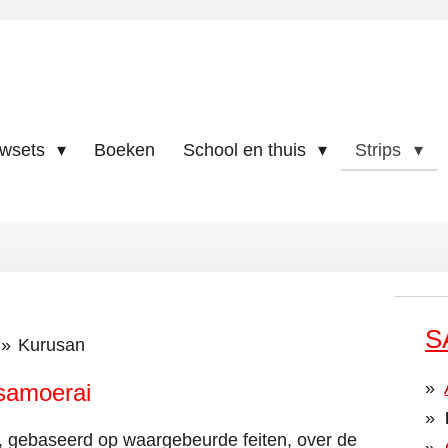
uwsets
Boeken
School en thuis
Strips
S
»
Kurusan
 samoerai
, gebaseerd op waargebeurde feiten, over de