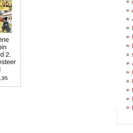
ène
pin
d 2.
esteer
d
1,95