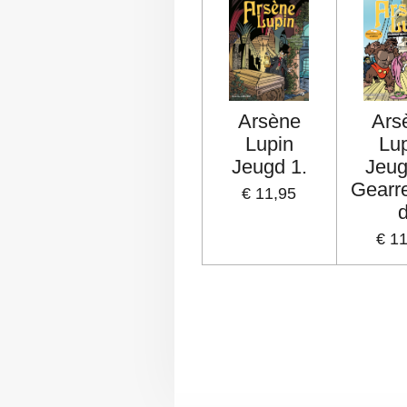
Arsène
Ars
Lupin
Lu
Jeugd 1.
Jeug
Gearr
€ 11,95
€ 1