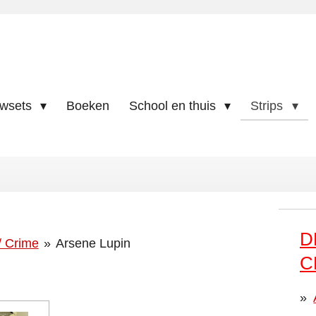
uwsets
Boeken
School en thuis
Strips
D
/ Crime
»
Arsene Lupin
C