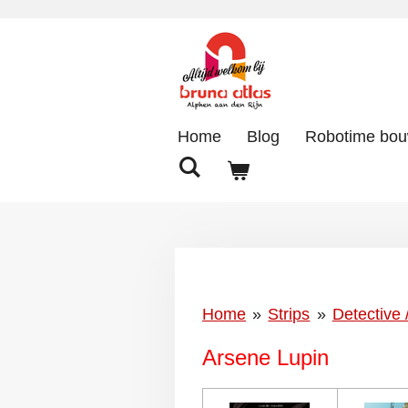
Ga
direct
naar
de
hoofdinhoud
Home
Blog
Robotime bo
Home
»
Strips
»
Detective 
Arsene Lupin