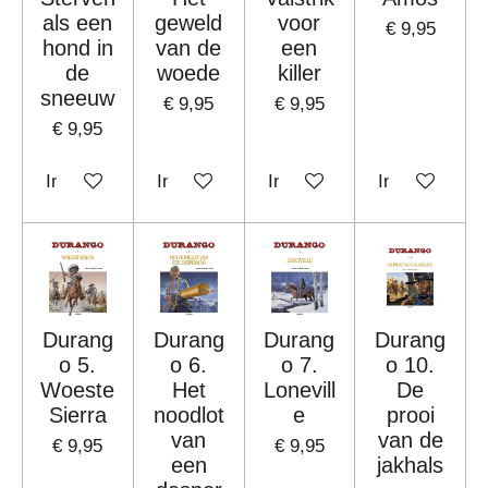
als een
geweld
voor
€ 9,95
hond in
van de
een
de
woede
killer
sneeuw
€ 9,95
€ 9,95
€ 9,95
In winkelwagen
In winkelwagen
In winkelwagen
In winkelwag
Durang
Durang
Durang
Durang
o 5.
o 6.
o 7.
o 10.
Woeste
Het
Lonevill
De
Sierra
noodlot
e
prooi
van
van de
€ 9,95
€ 9,95
een
jakhals