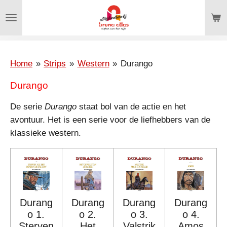
Ga
direct
naar
de
hoofdinhoud
Home
»
Strips
»
Western
»
Durango
Durango
De serie
Durango
staat bol van de actie en het
avontuur. Het is een serie voor de liefhebbers van de
klassieke western.
Durang
Durang
Durang
Durang
o 1.
o 2.
o 3.
o 4.
Sterven
Het
Valstrik
Amos