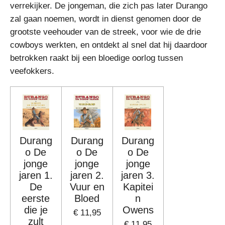
verrekijker. De jongeman, die zich pas later Durango
zal gaan noemen, wordt in dienst genomen door de
grootste veehouder van de streek, voor wie de drie
cowboys werkten, en ontdekt al snel dat hij daardoor
betrokken raakt bij een bloedige oorlog tussen
veefokkers.
Durang
Durang
Durang
o De
o De
o De
jonge
jonge
jonge
jaren 1.
jaren 2.
jaren 3.
De
Vuur en
Kapitei
eerste
Bloed
n
die je
Owens
€ 11,95
zult
€ 11,95