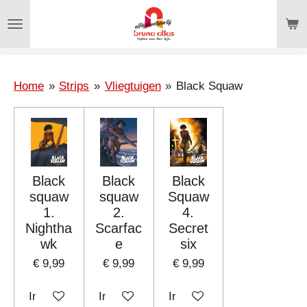
Ga
direct
naar
de
hoofdinhoud
Home
»
Strips
»
Vliegtuigen
»
Black Squaw
Black
Black
Black
squaw
squaw
Squaw
1.
2.
4.
Nightha
Scarfac
Secret
wk
e
six
€ 9,99
€ 9,99
€ 9,99
In winkelwagen
In winkelwagen
In winkelwagen