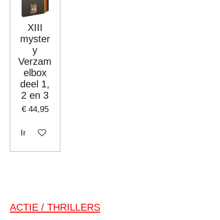
XIII
myster
y
Verzam
elbox
deel 1,
2 en 3
€ 44,95
In winkelwagen
ACTIE / THRILLERS