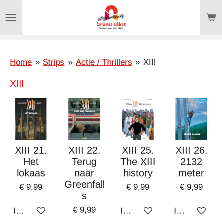
Ga
direct
naar
de
hoofdinhoud
Home
»
Strips
»
Actie / Thrillers
»
XIII
XIII
XIII 21.
XIII 22.
XIII 25.
XIII 26.
Het
Terug
The XIII
2132
lokaas
naar
history
meter
Greenfall
€ 9,99
€ 9,99
€ 9,99
s
€ 9,99
In winkelwagen
In winkelwagen
In winkelwa