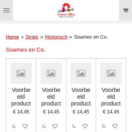
Ga
direct
naar
de
hoofdinhoud
Home
»
Strips
»
Historisch
»
Soames en Co.
Soames en Co.
Voorbe
Voorbe
Voorbe
Voorbe
eld
eld
eld
eld
product
product
product
product
€ 14,45
€ 14,45
€ 14,45
€ 14,45
Uitgeschakeld
Uitgeschakeld
Uitgeschakeld
Uitgeschakel