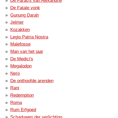
De Farao's van Alexandrië
De Fatale vonk
Gunung Darah
Jelmer
Kozakken
Legio Patria Nostra
Malefosse
Man van het jaar
De Medici's
Megalodon
Nero
De onthoofde arenden
Rani
Redemption
Roma
Rum Erfgoed
Schaduwen der verlichting