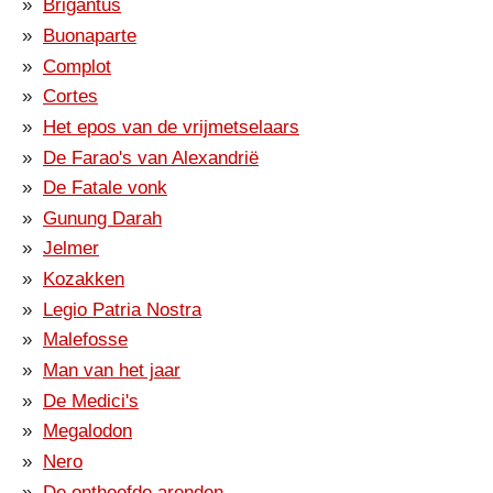
Brigantus
Buonaparte
Complot
Cortes
Het epos van de vrijmetselaars
De Farao's van Alexandrië
De Fatale vonk
Gunung Darah
Jelmer
Kozakken
Legio Patria Nostra
Malefosse
Man van het jaar
De Medici's
Megalodon
Nero
De onthoofde arenden