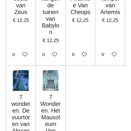
van
de
e Van
van
Zeus
tuinen
Cheops
Artemis
van
€ 12,25
€ 12,25
€ 12,25
Babylo
n
€ 12,25
In winkelwagen
In winkelwagen
In winkelwagen
In winkelwag
7
7
wonder
Wonder
en. De
en. Het
vuurtor
Mausol
en van
eum
Alexan
Van