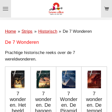
Ga
direct
naar
de
hoofdinhoud
Home
»
Strips
»
Historisch
»
De 7 Wonderen
De 7 Wonderen
Prachtige historische reeks over de 7
wereldwonderen.
7
7
7
7
wonder
wonder
Wonder
wonder
en. Het
en. De
en. De
en. De
beeld
hangen
Piramid
tempel