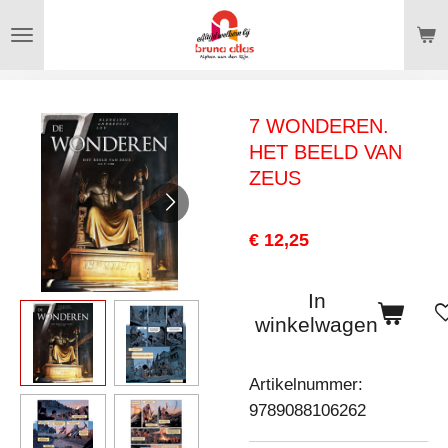
Ga
direct
naar
de
7 WONDEREN.
hoofdinhoud
HET BEELD VAN
ZEUS
€ 12,25
In
winkelwagen
Artikelnummer:
9789088106262