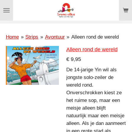
Ga
direct
naar
de
hoofdinhoud
Home
»
Strips
»
Avontuur
»
Alleen rond de wereld
Alleen rond de wereld
€ 9,95
De 14-jarige Yin wil als
jongste solo-zeiler de
wereld rond.
Onverschrokken kiest ze
het ruime sop, maar een
meisje alleen blijft
natuurlijk maar een meisje
alleen. Als je dan aanmeert
in een grote stad als