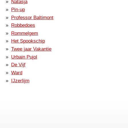
Natasja
Pin-up
Professor Baltimont
Robbedoes
Rommelgem
Het Spookschip
Twee jaar Vakantie
Urbain Pujol
De Vijf
Ward
IJzerlijm