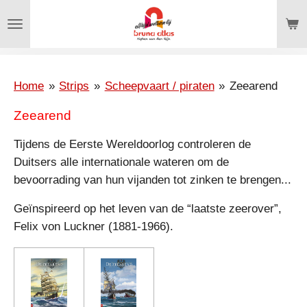
Ga
direct
naar
de
hoofdinhoud
Home
»
Strips
»
Scheepvaart / piraten
»
Zeearend
Zeearend
Tijdens de Eerste Wereldoorlog controleren de
Duitsers alle internationale wateren om de
bevoorrading van hun vijanden tot zinken te brengen...
Geïnspireerd op het leven van de “laatste zeerover”,
Felix von Luckner (1881-1966).