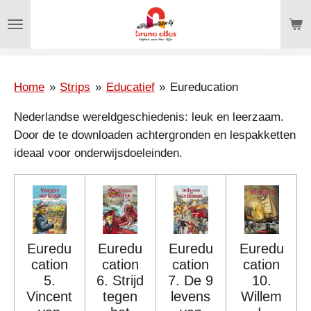
Ga
direct
naar
de
hoofdinhoud
Home
»
Strips
»
Educatief
»
Eureducation
Nederlandse wereldgeschiedenis: leuk en leerzaam.
Door de te downloaden achtergronden en lespakketten
ideaal voor onderwijsdoeleinden.
Euredu
Euredu
Euredu
Euredu
cation
cation
cation
cation
5.
6. Strijd
7. De 9
10.
Vincent
tegen
levens
Willem