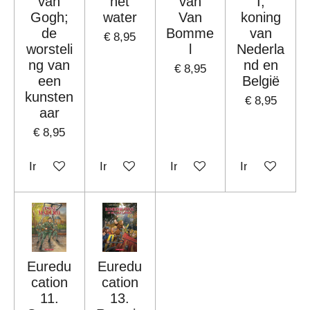
van
het
van
I,
Gogh;
water
Van
koning
de
Bomme
van
€ 8,95
worsteli
l
Nederla
ng van
nd en
€ 8,95
een
België
kunsten
€ 8,95
aar
€ 8,95
In winkelwagen
In winkelwagen
In winkelwagen
In winkelwag
Euredu
Euredu
cation
cation
11.
13.