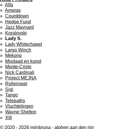
Alfa
Amoras
Countdown
Hedge Fund
Jazz Maynard
Koralovski
Lady S.
Lady Whitechapel
Largo Winch
Mekong
Misdaad en kunst
Monte-Cristo
Nick Cardinali
Project MEJNA
Rollenspel
Sigi
Tango
Telepaths
Vluchtelingen
Wayne Shelton
XIII
© 2020 - 2026 mijnbruna - alphen aan den rijn