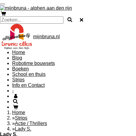
Ga
direct
naar
de
hoofdinhoud
mijnbruna.nl
Home
Blog
Robotime bouwsets
Boeken
School en thuis
Strips
Info en Contact
-
Home
»
Strips
»
Actie / Thrillers
»
Lady S.
Lady S.