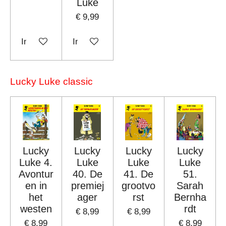
Luke
€ 9,99
In winkelwagen
In winkelwagen
Lucky Luke classic
Lucky
Lucky
Lucky
Lucky
Luke 4.
Luke
Luke
Luke
Avontur
40. De
41. De
51.
en in
premiej
grootvo
Sarah
het
ager
rst
Bernha
westen
rdt
€ 8,99
€ 8,99
€ 8,99
€ 8,99