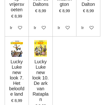
vrijersv
Daltons
gton
Dalton
oeten
€ 8,99
€ 8,99
€ 8,99
€ 8,99
In winkelwagen
In winkelwagen
In winkelwagen
In winkelwag
Lucky
Lucky
Luke
Luke
new
new
look 7.
look 10.
Het
De ark
beloofd
van
e land
Ratapla
n
€ 8,99