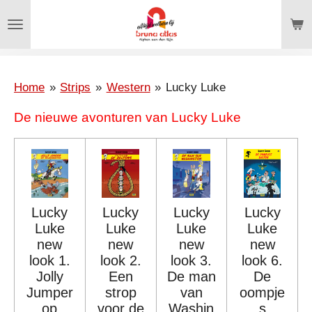
Ga
direct
naar
de
hoofdinhoud
Home
»
Strips
»
Western
»
Lucky Luke
De nieuwe avonturen van Lucky Luke
Lucky
Lucky
Lucky
Lucky
Luke
Luke
Luke
Luke
new
new
new
new
look 1.
look 2.
look 3.
look 6.
Jolly
Een
De man
De
Jumper
strop
van
oompje
op
voor de
Washin
s