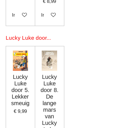
€ 8,99
In winkelwagen
In winkelwagen
Lucky Luke door...
Lucky
Lucky
Luke
Luke
door 5.
door 8.
Lekker
De
smeuig
lange
mars
€ 9,99
van
Lucky