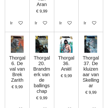
Aran
€ 9,99
In winkelwagen
In winkelwagen
In winkelwagen
In winkelwag
Thorgal
Thorgal
Thorgal
Thorgal
6. De
20.
36.
37. De
val van
Brandm
Aniël
kluizen
Brek
erk van
aar van
€ 9,99
Zarith
de
Skelling
ballings
ar
€ 9,99
chap
€ 9,99
€ 9,99