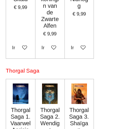
n van
g
€ 9,99
de
€ 9,99
Zwarte
Alfen
€ 9,99
In winkelwagen
In winkelwagen
In winkelwagen
Thorgal Saga
Thorgal
Thorgal
Thorgal
Saga 1.
Saga 2.
Saga 3.
Vaarwel
Wendig
Shaïga