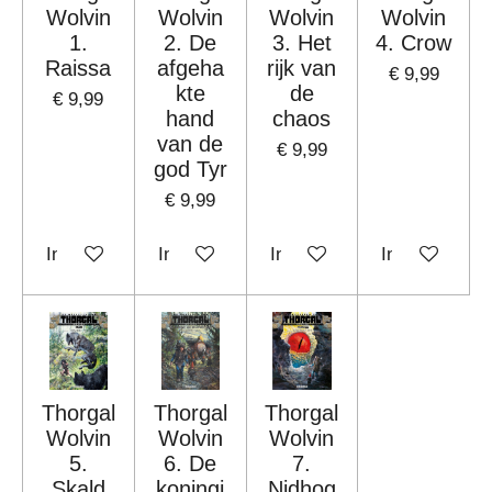
Wolvin
Wolvin
Wolvin
Wolvin
1.
2. De
3. Het
4. Crow
Raissa
afgeha
rijk van
€ 9,99
kte
de
€ 9,99
hand
chaos
van de
€ 9,99
god Tyr
€ 9,99
In winkelwagen
In winkelwagen
In winkelwagen
In winkelwag
Thorgal
Thorgal
Thorgal
Wolvin
Wolvin
Wolvin
5.
6. De
7.
Skald
koningi
Nidhog