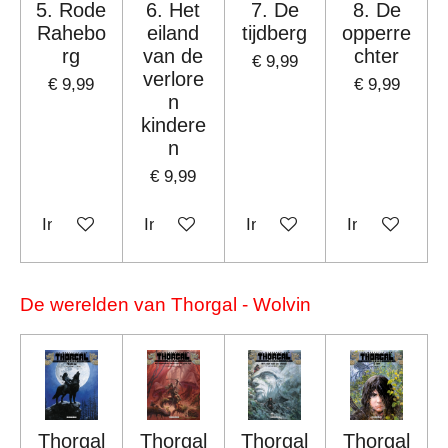
5. Rode
6. Het
7. De
8. De
Rahebo
eiland
tijdberg
opperre
rg
van de
chter
€ 9,99
verlore
€ 9,99
€ 9,99
n
kindere
n
€ 9,99
In winkelwagen
In winkelwagen
In winkelwagen
In winkelwag
De werelden van Thorgal - Wolvin
Thorgal
Thorgal
Thorgal
Thorgal