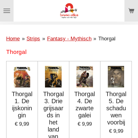
Ga
direct
naar
de
hoofdinhoud
Home
»
Strips
»
Fantasy - Mythisch
»
Thorgal
Thorgal
Thorgal
Thorgal
Thorgal
Thorgal
1. De
3. Drie
4. De
5. De
ijskonin
grijsaar
zwarte
schadu
gin
ds in
galei
wen
het
voorbij
€ 9,99
€ 9,99
land
€ 9,99
van