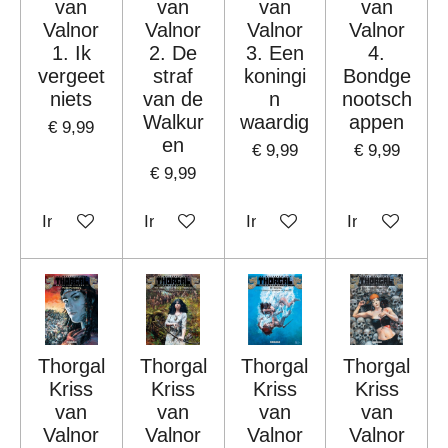
van
van
van
van
Valnor
Valnor
Valnor
Valnor
1. Ik
2. De
3. Een
4.
vergeet
straf
koningi
Bondge
niets
van de
n
nootsch
Walkur
waardig
appen
€ 9,99
en
€ 9,99
€ 9,99
€ 9,99
In winkelwagen
In winkelwagen
In winkelwagen
In winkelwag
Thorgal
Thorgal
Thorgal
Thorgal
Kriss
Kriss
Kriss
Kriss
van
van
van
van
Valnor
Valnor
Valnor
Valnor