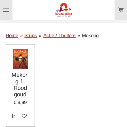
Ga
direct
naar
de
hoofdinhoud
Home
»
Strips
»
Actie / Thrillers
»
Mekong
Mekon
g 1.
Rood
goud
€ 8,99
In winkelwagen