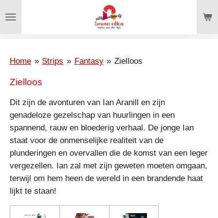
Ga
direct
naar
de
hoofdinhoud
Home
»
Strips
»
Fantasy
»
Zielloos
Zielloos
Dit zijn de avonturen van Ian Aranill en zijn
genadeloze gezelschap van huurlingen in een
spannend, rauw en bloederig verhaal. De jonge Ian
staat voor de onmenselijke realiteit van de
plunderingen en overvallen die de komst van een leger
vergezellen. Ian zal met zijn geweten moeten omgaan,
terwijl om hem heen de wereld in een brandende haat
lijkt te staan!