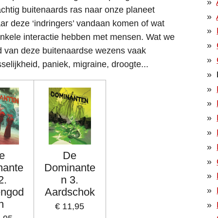
chtig buitenaards ras naar onze planeet
 deze ‘indringers’ vandaan komen of wat
enkele interactie hebben met mensen. Wat we
id van deze buitenaardse wezens vaak
sselijkheid, paniek, migraine, droogte...
e
De
nante
Dominante
2.
n 3.
engod
Aardschok
n
€ 11,95