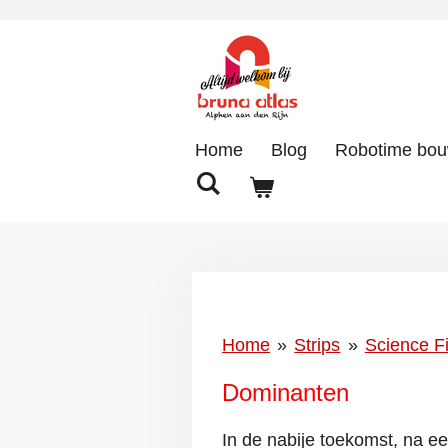
Ga
direct
naar
de
hoofdinhoud
Home
Blog
Robotime bo
Home
»
Strips
»
Science Fi
Dominanten
In de nabije toekomst, na ee