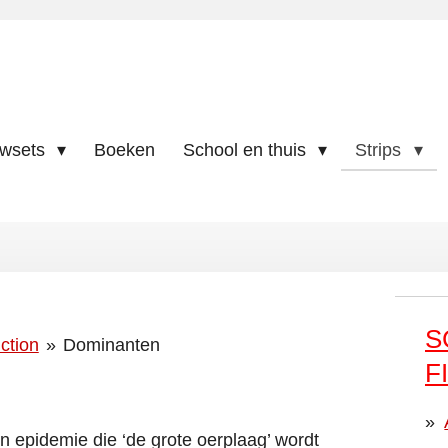
uwsets
Boeken
School en thuis
Strips
S
ction
»
Dominanten
F
n epidemie die ‘de grote oerplaag’ wordt