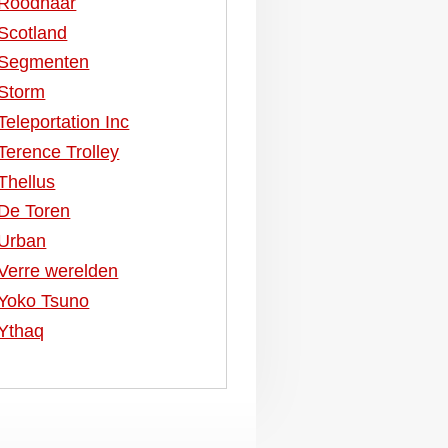
Roodhaar
Scotland
Segmenten
Storm
Teleportation Inc
Terence Trolley
Thellus
De Toren
Urban
Verre werelden
Yoko Tsuno
Ythaq