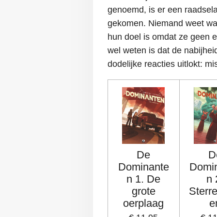
genoemd, is er een raadsela
gekomen. Niemand weet waar
hun doel is omdat ze geen 
wel weten is dat de nabijhe
dodelijke reacties uitlokt: mi
De
D
Dominante
Domi
n 1. De
n 
grote
Sterr
oerplaag
e