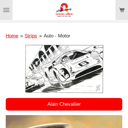
Ga
direct
naar
de
hoofdinhoud
Home
»
Strips
»
Auto - Motor
Alain Chevallier