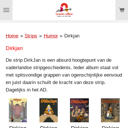
Ga
direct
naar
de
hoofdinhoud
Home
»
Strips
»
Humor
»
Dirkjan
Dirkjan
De strip
DirkJan
is een absurd hoogtepunt van de
vaderlandse stripgeschiedenis. Ieder album staat vol
met spitsvondige grappen van ogenschijnlijke eenvoud
en juist daarin schuilt de kracht van deze strip.
Dagelijks in het AD.