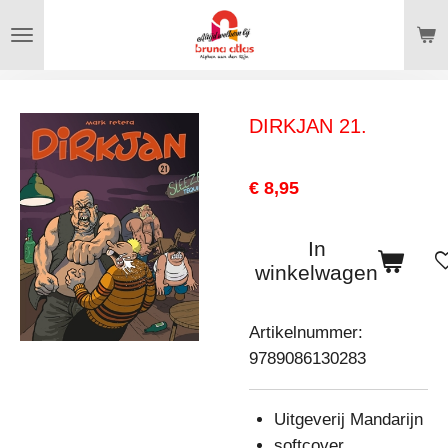
Ga
direct
naar
de
DIRKJAN 21.
hoofdinhoud
€ 8,95
In
winkelwagen
Artikelnummer:
9789086130283
Uitgeverij Mandarijn
softcover