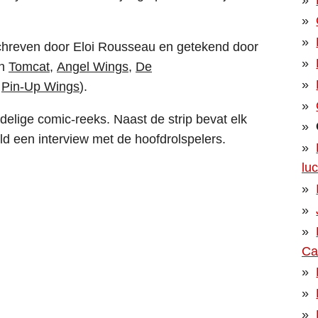
hreven door Eloi Rousseau en getekend door
an
Tomcat
,
Angel Wings
,
De
,
Pin-Up Wings
).
delige comic-reeks. Naast de strip bevat elk
eld een interview met de hoofdrolspelers.
lu
Ca