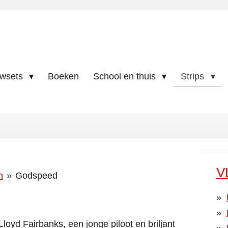
uwsets
Boeken
School en thuis
Strips
V
n
»
Godspeed
Lloyd Fairbanks, een jonge piloot en briljant