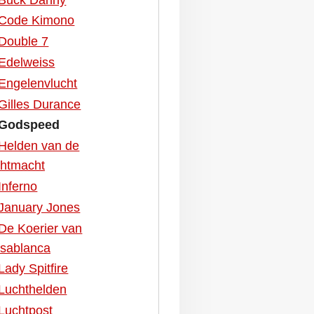
Code Kimono
Double 7
Edelweiss
Engelenvlucht
Gilles Durance
Godspeed
Helden van de
chtmacht
Inferno
January Jones
De Koerier van
sablanca
Lady Spitfire
Luchthelden
Luchtpost