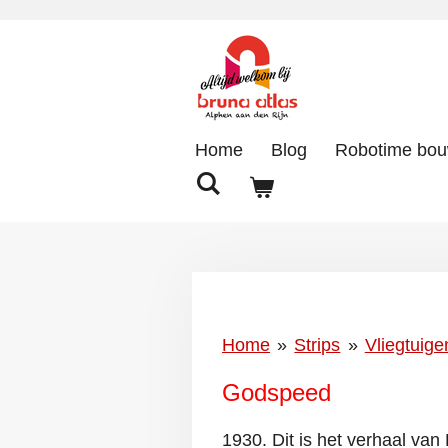
Ga
direct
naar
de
hoofdinhoud
Home
Blog
Robotime bo
Home
»
Strips
»
Vliegtuige
Godspeed
1930. Dit is het verhaal van 