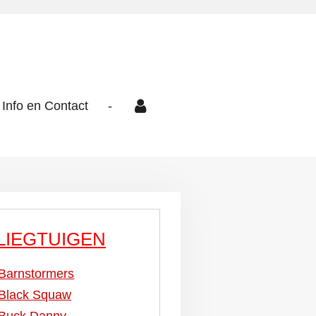
Info en Contact
-
LIEGTUIGEN
Barnstormers
Black Squaw
Buck Danny