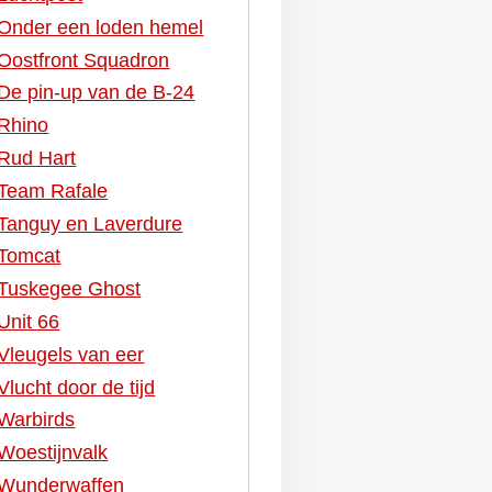
Onder een loden hemel
Oostfront Squadron
De pin-up van de B-24
Rhino
Rud Hart
Team Rafale
Tanguy en Laverdure
Tomcat
Tuskegee Ghost
Unit 66
Vleugels van eer
Vlucht door de tijd
Warbirds
Woestijnvalk
Wunderwaffen