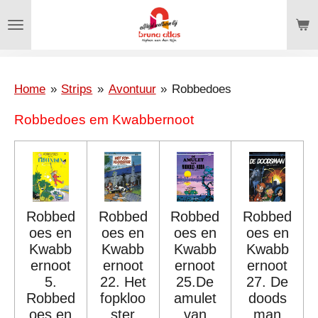
Ga
direct
naar
de
hoofdinhoud
Home
»
Strips
»
Avontuur
»
Robbedoes
Robbedoes em Kwabbernoot
Robbed
Robbed
Robbed
Robbed
oes en
oes en
oes en
oes en
Kwabb
Kwabb
Kwabb
Kwabb
ernoot
ernoot
ernoot
ernoot
5.
22. Het
25.De
27. De
Robbed
fopkloo
amulet
doods
oes en
ster
van
man