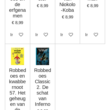
de
Niokolo
€ 8,99
€ 8,99
erfgena
-Koba
men
€ 8,99
€ 8,99
In winkelwagen
In winkelwagen
In winkelwagen
In winkelwag
Robbed
Robbed
oes en
oes
kwabbe
Classic
rnoot
2. De
57. Het
schat
geheug
van
en van
Inferno
de