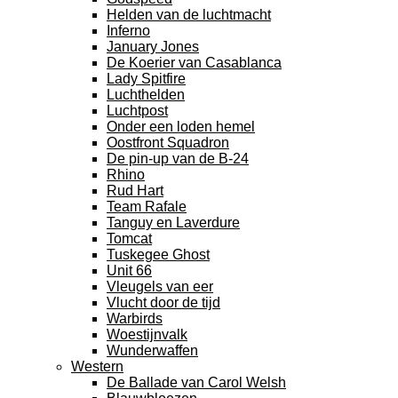
Helden van de luchtmacht
Inferno
January Jones
De Koerier van Casablanca
Lady Spitfire
Luchthelden
Luchtpost
Onder een loden hemel
Oostfront Squadron
De pin-up van de B-24
Rhino
Rud Hart
Team Rafale
Tanguy en Laverdure
Tomcat
Tuskegee Ghost
Unit 66
Vleugels van eer
Vlucht door de tijd
Warbirds
Woestijnvalk
Wunderwaffen
Western
De Ballade van Carol Welsh