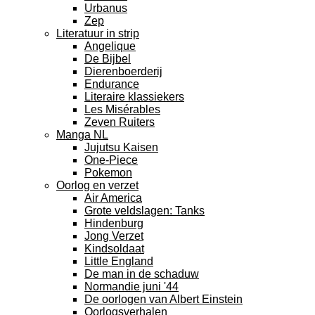
Urbanus
Zep
Literatuur in strip
Angelique
De Bijbel
Dierenboerderij
Endurance
Literaire klassiekers
Les Misérables
Zeven Ruiters
Manga NL
Jujutsu Kaisen
One-Piece
Pokemon
Oorlog en verzet
Air America
Grote veldslagen: Tanks
Hindenburg
Jong Verzet
Kindsoldaat
Little England
De man in de schaduw
Normandie juni '44
De oorlogen van Albert Einstein
Oorlogsverhalen