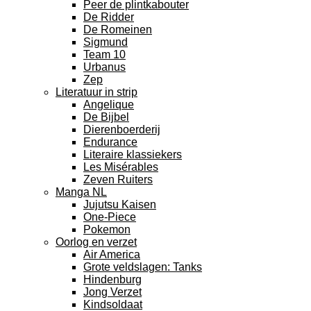
Peer de plintkabouter
De Ridder
De Romeinen
Sigmund
Team 10
Urbanus
Zep
Literatuur in strip
Angelique
De Bijbel
Dierenboerderij
Endurance
Literaire klassiekers
Les Misérables
Zeven Ruiters
Manga NL
Jujutsu Kaisen
One-Piece
Pokemon
Oorlog en verzet
Air America
Grote veldslagen: Tanks
Hindenburg
Jong Verzet
Kindsoldaat