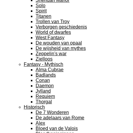
Sheridan Manor
Solo
Spirit
Titanen
Trollen van Troy
Verborgen geschiedenis
World of dwarfes
West Fantasy
De wouden van opaal
De wijsheid van mythes
Zeppelin's war
Zielloos
Fantasy - Mythisch
Alma Cubrae
Badlands
Conan
Daemon
Jylland
Requiem
Thorgal
Historisch
De 7 Wonderen
De adelaars van Rome
Alex
Bloed van de Valois