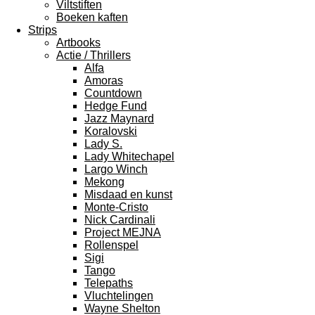
Viltstiften
Boeken kaften
Strips
Artbooks
Actie / Thrillers
Alfa
Amoras
Countdown
Hedge Fund
Jazz Maynard
Koralovski
Lady S.
Lady Whitechapel
Largo Winch
Mekong
Misdaad en kunst
Monte-Cristo
Nick Cardinali
Project MEJNA
Rollenspel
Sigi
Tango
Telepaths
Vluchtelingen
Wayne Shelton