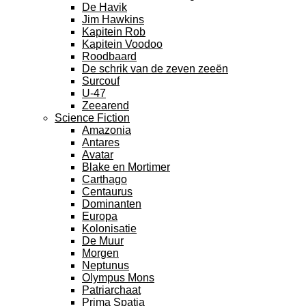
De Havik
Jim Hawkins
Kapitein Rob
Kapitein Voodoo
Roodbaard
De schrik van de zeven zeeën
Surcouf
U-47
Zeearend
Science Fiction
Amazonia
Antares
Avatar
Blake en Mortimer
Carthago
Centaurus
Dominanten
Europa
Kolonisatie
De Muur
Morgen
Neptunus
Olympus Mons
Patriarchaat
Prima Spatia