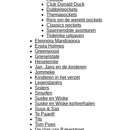
Club Donald Duck
Dubbelpockets
Themapockets
Reis om de wereld pockets
Classics pockets
Spannendste avonturen
Tijdelijke uitgaven
Eleonora Mandragora
Enola Holmes
Greenwood
Grieselstate
Hexeleintje
Jan, Jans en de kinderen
Jommeke
Kinderen in het verzet
Legendariërs
Sisters
Smurfen
Suske en Wiske
Suske en Wiske kortverhalen
Suus & Sas
Te Paard!
Tits
Tom Poes
De Vier van Bakerstreet