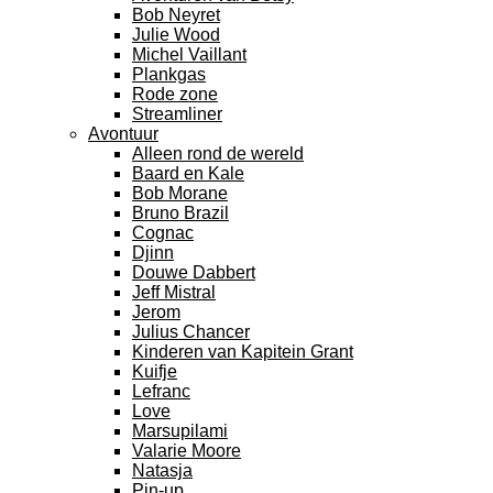
Bob Neyret
Julie Wood
Michel Vaillant
Plankgas
Rode zone
Streamliner
Avontuur
Alleen rond de wereld
Baard en Kale
Bob Morane
Bruno Brazil
Cognac
Djinn
Douwe Dabbert
Jeff Mistral
Jerom
Julius Chancer
Kinderen van Kapitein Grant
Kuifje
Lefranc
Love
Marsupilami
Valarie Moore
Natasja
Pin-up