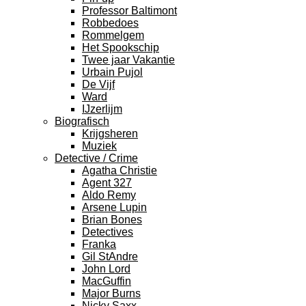
Professor Baltimont
Robbedoes
Rommelgem
Het Spookschip
Twee jaar Vakantie
Urbain Pujol
De Vijf
Ward
IJzerlijm
Biografisch
Krijgsheren
Muziek
Detective / Crime
Agatha Christie
Agent 327
Aldo Remy
Arsene Lupin
Brian Bones
Detectives
Franka
Gil StAndre
John Lord
MacGuffin
Major Burns
Nicky Saxx