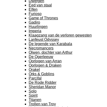
Dwergen
Eed van staal
Elfen
Furioso
Game of Thrones
Gadiro
Huurlingen
Imperia
Klaagzang van de verloren gewesten
Lanfeust Odyssey
De legende van Karabala
Necromancers
Olwen, dochter van Arthur
De Ogerleeuw
Oorlogen van Arran
Oorlogen & Draken
Orakel
Orks & Goblins
Parcifal
De Rode Ridder
Sheridan Manor
Solo
Spirit
Titanen
Trollen van Troy