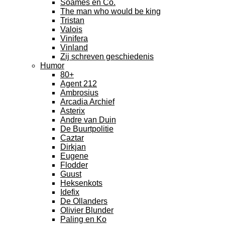
Soames en Co.
The man who would be king
Tristan
Valois
Vinifera
Vinland
Zij schreven geschiedenis
Humor
80+
Agent 212
Ambrosius
Arcadia Archief
Asterix
Andre van Duin
De Buurtpolitie
Caztar
Dirkjan
Eugene
Flodder
Guust
Heksenkots
Idefix
De Ollanders
Olivier Blunder
Paling en Ko