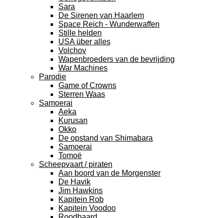
Sara
De Sirenen van Haarlem
Space Reich - Wunderwaffen
Stille helden
USA über alles
Volchov
Wapenbroeders van de bevrijding
War Machines
Parodie
Game of Crowns
Sterren Waas
Samoerai
Aeka
Kurusan
Okko
De opstand van Shimabara
Samoerai
Tomoë
Scheepvaart / piraten
Aan boord van de Morgenster
De Havik
Jim Hawkins
Kapitein Rob
Kapitein Voodoo
Roodbaard