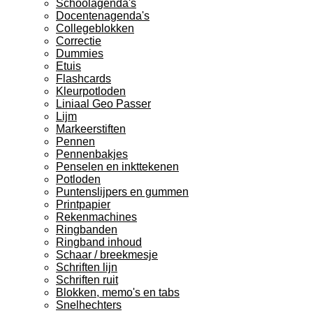
Schoolagenda's
Docentenagenda's
Collegeblokken
Correctie
Dummies
Etuis
Flashcards
Kleurpotloden
Liniaal Geo Passer
Lijm
Markeerstiften
Pennen
Pennenbakjes
Penselen en inkttekenen
Potloden
Puntenslijpers en gummen
Printpapier
Rekenmachines
Ringbanden
Ringband inhoud
Schaar / breekmesje
Schriften lijn
Schriften ruit
Blokken, memo's en tabs
Snelhechters