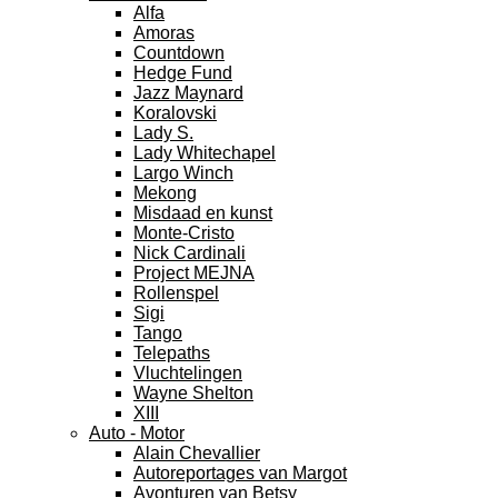
Alfa
Amoras
Countdown
Hedge Fund
Jazz Maynard
Koralovski
Lady S.
Lady Whitechapel
Largo Winch
Mekong
Misdaad en kunst
Monte-Cristo
Nick Cardinali
Project MEJNA
Rollenspel
Sigi
Tango
Telepaths
Vluchtelingen
Wayne Shelton
XIII
Auto - Motor
Alain Chevallier
Autoreportages van Margot
Avonturen van Betsy