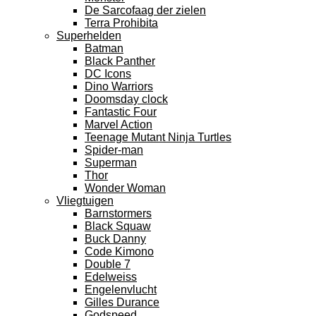
De Sarcofaag der zielen
Terra Prohibita
Superhelden
Batman
Black Panther
DC Icons
Dino Warriors
Doomsday clock
Fantastic Four
Marvel Action
Teenage Mutant Ninja Turtles
Spider-man
Superman
Thor
Wonder Woman
Vliegtuigen
Barnstormers
Black Squaw
Buck Danny
Code Kimono
Double 7
Edelweiss
Engelenvlucht
Gilles Durance
Godspeed