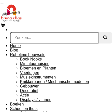
Ga
direct
naar
de
hoofdinhoud
Home
Blog
Robotime bouwsets
Book Nooks
Miniatuurhuisjes
Bloemen en Planten
Voertuigen
Muziekinstrumenten
Knikkerbanen / Mechanische modellen
Gebouwen
Decoratief
Actie
Displays / vitrines
Boeken
School en thuis