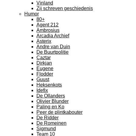
Vinland
Zij schreven geschiedenis
Humor
80+
Agent 212
Ambrosius
Arcadia Archief
Asterix
Andre van Duin
De Buurtpolitie
Caztar
Dirkjan
Eugene
Flodder
Guust
Heksenkots
Idefix
De Ollanders
Olivier Blunder
Paling en Ko
Peer de plintkabouter
De Ridder
De Romeinen
Sigmund
Team 10