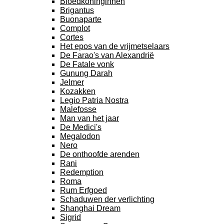
Bloedkoninginnen
Brigantus
Buonaparte
Complot
Cortes
Het epos van de vrijmetselaars
De Farao's van Alexandrië
De Fatale vonk
Gunung Darah
Jelmer
Kozakken
Legio Patria Nostra
Malefosse
Man van het jaar
De Medici's
Megalodon
Nero
De onthoofde arenden
Rani
Redemption
Roma
Rum Erfgoed
Schaduwen der verlichting
Shanghai Dream
Sigrid