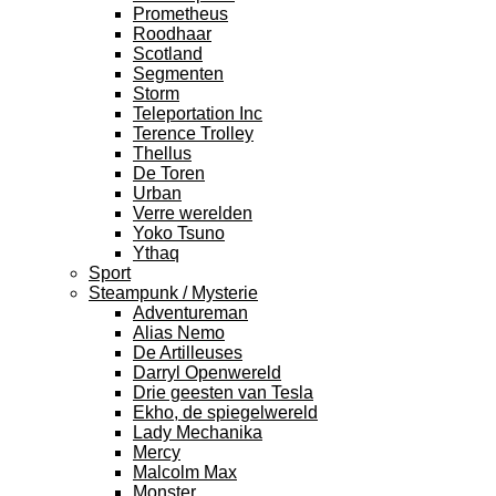
Prometheus
Roodhaar
Scotland
Segmenten
Storm
Teleportation Inc
Terence Trolley
Thellus
De Toren
Urban
Verre werelden
Yoko Tsuno
Ythaq
Sport
Steampunk / Mysterie
Adventureman
Alias Nemo
De Artilleuses
Darryl Openwereld
Drie geesten van Tesla
Ekho, de spiegelwereld
Lady Mechanika
Mercy
Malcolm Max
Monster