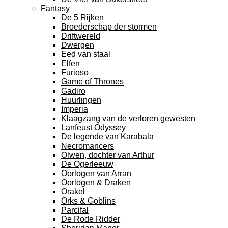
Fantasy
De 5 Rijken
Broederschap der stormen
Driftwereld
Dwergen
Eed van staal
Elfen
Furioso
Game of Thrones
Gadiro
Huurlingen
Imperia
Klaagzang van de verloren gewesten
Lanfeust Odyssey
De legende van Karabala
Necromancers
Olwen, dochter van Arthur
De Ogerleeuw
Oorlogen van Arran
Oorlogen & Draken
Orakel
Orks & Goblins
Parcifal
De Rode Ridder