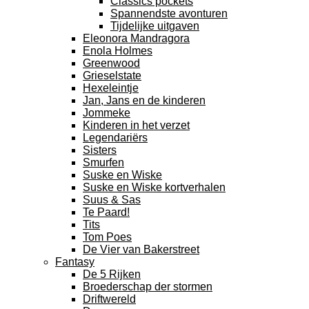
Classics pockets
Spannendste avonturen
Tijdelijke uitgaven
Eleonora Mandragora
Enola Holmes
Greenwood
Grieselstate
Hexeleintje
Jan, Jans en de kinderen
Jommeke
Kinderen in het verzet
Legendariërs
Sisters
Smurfen
Suske en Wiske
Suske en Wiske kortverhalen
Suus & Sas
Te Paard!
Tits
Tom Poes
De Vier van Bakerstreet
Fantasy
De 5 Rijken
Broederschap der stormen
Driftwereld