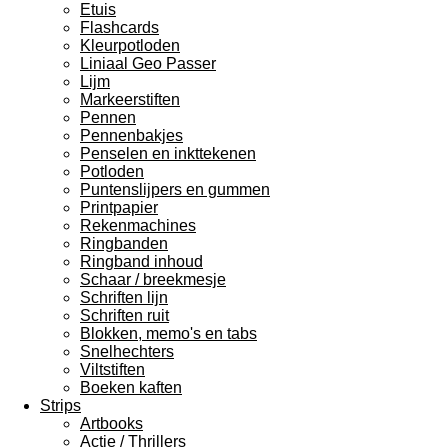
Etuis
Flashcards
Kleurpotloden
Liniaal Geo Passer
Lijm
Markeerstiften
Pennen
Pennenbakjes
Penselen en inkttekenen
Potloden
Puntenslijpers en gummen
Printpapier
Rekenmachines
Ringbanden
Ringband inhoud
Schaar / breekmesje
Schriften lijn
Schriften ruit
Blokken, memo's en tabs
Snelhechters
Viltstiften
Boeken kaften
Strips
Artbooks
Actie / Thrillers