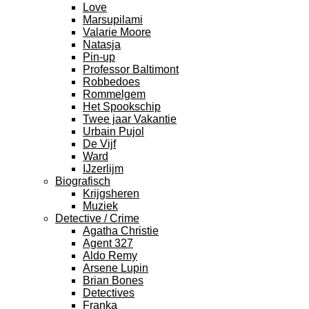
Love
Marsupilami
Valarie Moore
Natasja
Pin-up
Professor Baltimont
Robbedoes
Rommelgem
Het Spookschip
Twee jaar Vakantie
Urbain Pujol
De Vijf
Ward
IJzerlijm
Biografisch
Krijgsheren
Muziek
Detective / Crime
Agatha Christie
Agent 327
Aldo Remy
Arsene Lupin
Brian Bones
Detectives
Franka