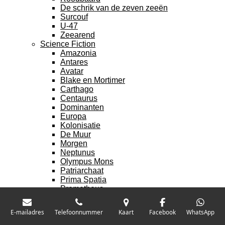
De schrik van de zeven zeeën
Surcouf
U-47
Zeearend
Science Fiction
Amazonia
Antares
Avatar
Blake en Mortimer
Carthago
Centaurus
Dominanten
Europa
Kolonisatie
De Muur
Morgen
Neptunus
Olympus Mons
Patriarchaat
Prima Spatia
Prometheus
Roodhaar
Scotland
E-mailadres
Telefoonnummer
Kaart
Facebook
WhatsApp
Segmenten
Storm