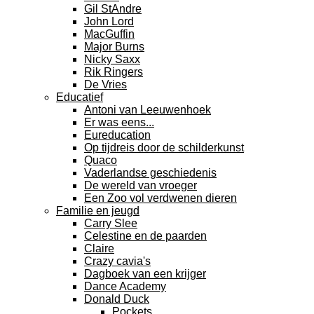
Gil StAndre
John Lord
MacGuffin
Major Burns
Nicky Saxx
Rik Ringers
De Vries
Educatief
Antoni van Leeuwenhoek
Er was eens...
Eureducation
Op tijdreis door de schilderkunst
Quaco
Vaderlandse geschiedenis
De wereld van vroeger
Een Zoo vol verdwenen dieren
Familie en jeugd
Carry Slee
Celestine en de paarden
Claire
Crazy cavia's
Dagboek van een krijger
Dance Academy
Donald Duck
Pockets