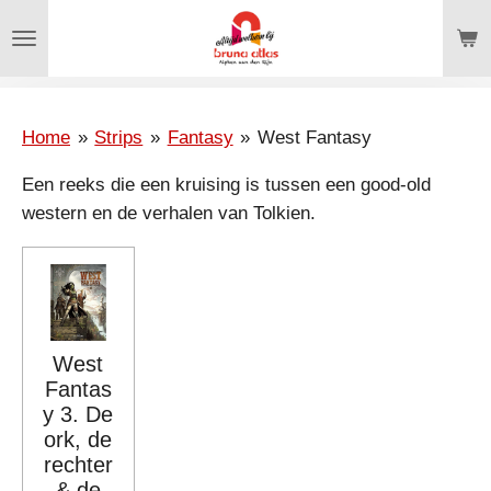
Ga
direct
naar
de
hoofdinhoud
Home
»
Strips
»
Fantasy
»
West Fantasy
Een reeks die een kruising is tussen een good-old
western en de verhalen van Tolkien.
West
Fantas
y 3. De
ork, de
rechter
& de