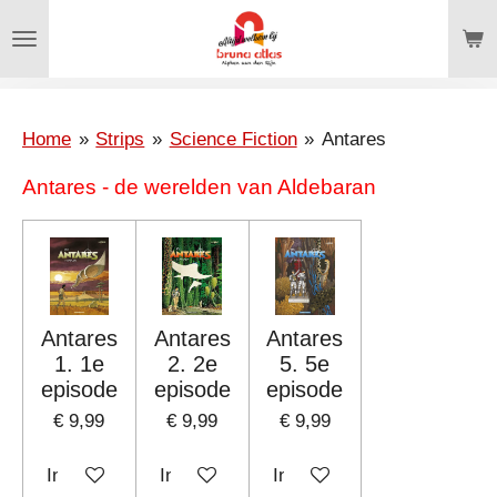
Ga
direct
naar
de
hoofdinhoud
Home
»
Strips
»
Science Fiction
»
Antares
Antares - de werelden van Aldebaran
Antares
Antares
Antares
1. 1e
2. 2e
5. 5e
episode
episode
episode
€ 9,99
€ 9,99
€ 9,99
In winkelwagen
In winkelwagen
In winkelwagen