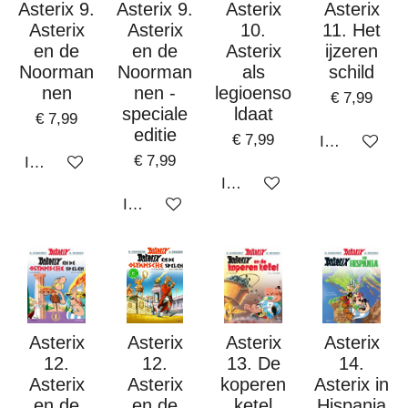
Asterix 9.
Asterix 9.
Asterix
Asterix
Asterix
Asterix
10.
11. Het
en de
en de
Asterix
ijzeren
Noorman
Noorman
als
schild
nen
nen -
legioenso
€ 7,99
speciale
ldaat
€ 7,99
editie
€ 7,99
In winkelwa
€ 7,99
In winkelwagen
In winkelwagen
In winkelwagen
Asterix
Asterix
Asterix
Asterix
12.
12.
13. De
14.
Asterix
Asterix
koperen
Asterix in
en de
en de
ketel
Hispania