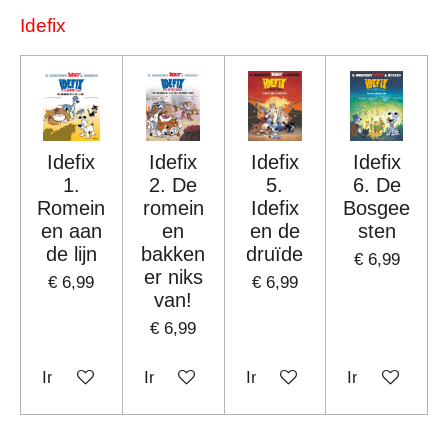
Idefix
Idefix
Idefix
Idefix
Idefix
1.
2. De
5.
6. De
Romein
romein
Idefix
Bosgee
en aan
en
en de
sten
de lijn
bakken
druïde
€ 6,99
er niks
€ 6,99
€ 6,99
van!
€ 6,99
In winkelwagen
In winkelwagen
In winkelwagen
In winkelwag