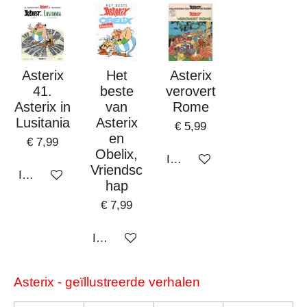
Asterix
Het
Asterix
41.
beste
verovert
Asterix in
van
Rome
Lusitania
Asterix
€ 5,99
en
€ 7,99
Obelix,
In winkelwagen
Vriendsc
In winkelwagen
hap
€ 7,99
In winkelwagen
Asterix - geïllustreerde verhalen