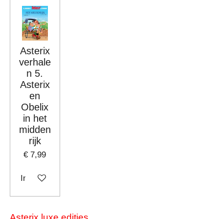
Asterix
verhale
n 5.
Asterix
en
Obelix
in het
midden
rijk
€ 7,99
In winkelwagen
Asterix luxe edities