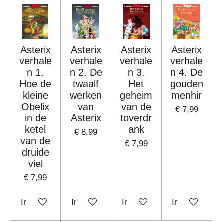
Asterix
Asterix
Asterix
Asterix
verhale
verhale
verhale
verhale
n 1.
n 2. De
n 3.
n 4. De
Hoe de
twaalf
Het
gouden
kleine
werken
geheim
menhir
Obelix
van
van de
€ 7,99
in de
Asterix
toverdr
ketel
ank
€ 8,99
van de
€ 7,99
druide
viel
€ 7,99
In winkelwagen
In winkelwagen
In winkelwagen
In winkelwag