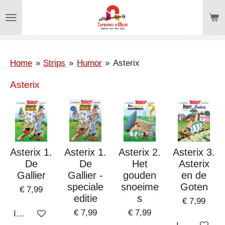
Ga
direct
naar
de
hoofdinhoud
Home
»
Strips
»
Humor
»
Asterix
Asterix
Asterix 1.
Asterix 1.
Asterix 2.
Asterix 3.
De
De
Het
Asterix
Gallier
Gallier -
gouden
en de
speciale
snoeime
Goten
€ 7,99
editie
s
€ 7,99
€ 7,99
€ 7,99
In winkelwagen