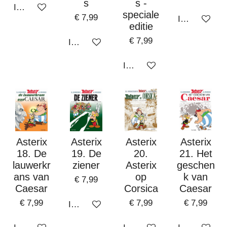
s
s -
In winkelwagen
speciale
€ 7,99
In winkelwa
editie
€ 7,99
In winkelwagen
In winkelwagen
Asterix
Asterix
Asterix
Asterix
18. De
19. De
20.
21. Het
lauwerkr
ziener
Asterix
geschen
ans van
op
k van
€ 7,99
Caesar
Corsica
Caesar
€ 7,99
€ 7,99
€ 7,99
In winkelwagen