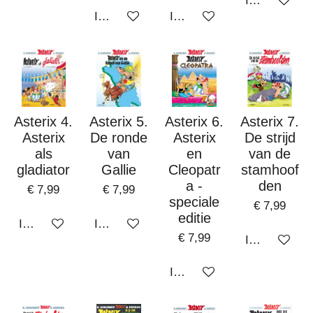
In winkelwa
In winkelwagen
In winkelwagen
Asterix 4.
Asterix 5.
Asterix 6.
Asterix 7.
Asterix
De ronde
Asterix
De strijd
als
van
en
van de
gladiator
Gallie
Cleopatr
stamhoof
a -
den
€ 7,99
€ 7,99
speciale
€ 7,99
editie
In winkelwagen
In winkelwagen
€ 7,99
In winkelwa
In winkelwagen