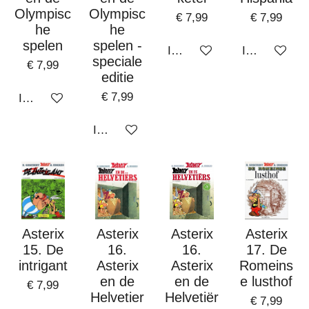
Olympisc
Olympisc
€ 7,99
€ 7,99
he
he
spelen
spelen -
In winkelwagen
In winkelwa
speciale
€ 7,99
editie
€ 7,99
In winkelwagen
In winkelwagen
Asterix
Asterix
Asterix
Asterix
15. De
16.
16.
17. De
intrigant
Asterix
Asterix
Romeins
en de
en de
e lusthof
€ 7,99
Helvetier
Helvetiër
€ 7,99