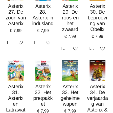
Asterix
Asterix
Asterix
Asterix
27. De
28.
29. De
30. De
zoon van
Asterix in
roos en
beproevi
Asterix
indusland
het
ng van
zwaard
Obelix
€ 7,99
€ 7,99
€ 7,99
€ 7,99
In winkelwagen
In winkelwagen
In winkelwagen
In winkelwa
Asterix
Asterix
Asterix
Asterix
31.
32. Het
33. Het
34. De
Asterix
pretpakk
geheime
verjaarda
en
et
wapen
g van
Latraviat
Asterix &
€ 7,99
€ 7,99