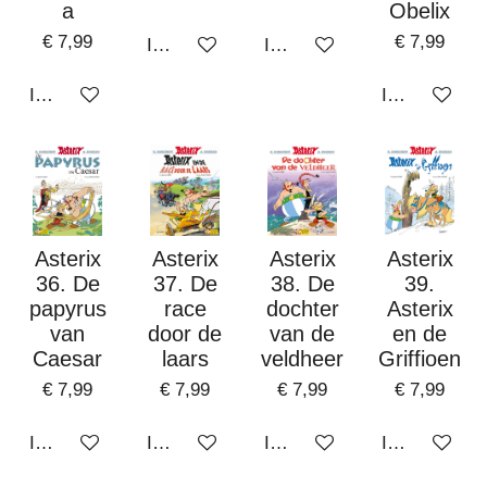
a
Obelix
€ 7,99
€ 7,99
In winkelwagen
In winkelwagen
In winkelwagen
In winkelwa
Asterix
Asterix
Asterix
Asterix
36. De
37. De
38. De
39.
papyrus
race
dochter
Asterix
van
door de
van de
en de
Caesar
laars
veldheer
Griffioen
€ 7,99
€ 7,99
€ 7,99
€ 7,99
In winkelwagen
In winkelwagen
In winkelwagen
In winkelwa