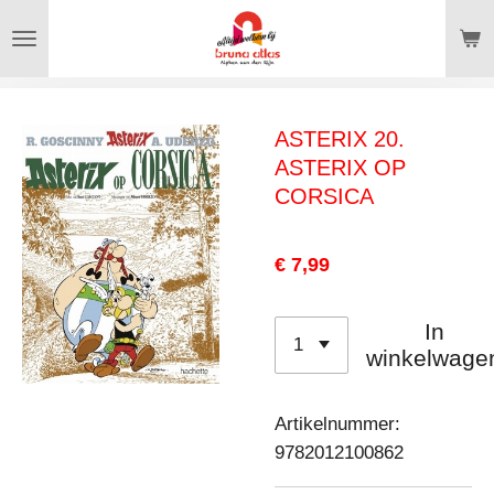
Ga
direct
naar
de
ASTERIX 20.
hoofdinhoud
ASTERIX OP
CORSICA
€ 7,99
In
winkelwage
Artikelnummer:
9782012100862