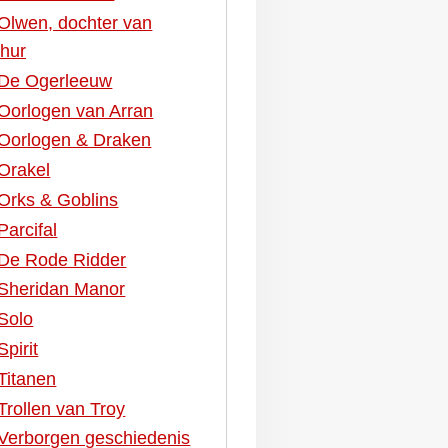
Olwen, dochter van
thur
De Ogerleeuw
Oorlogen van Arran
Oorlogen & Draken
Orakel
Orks & Goblins
Parcifal
De Rode Ridder
Sheridan Manor
Solo
Spirit
Titanen
Trollen van Troy
Verborgen geschiedenis