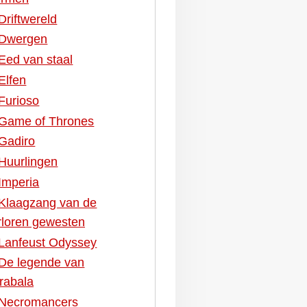
Driftwereld
Dwergen
Eed van staal
Elfen
Furioso
Game of Thrones
Gadiro
Huurlingen
Imperia
Klaagzang van de
rloren gewesten
Lanfeust Odyssey
De legende van
rabala
Necromancers