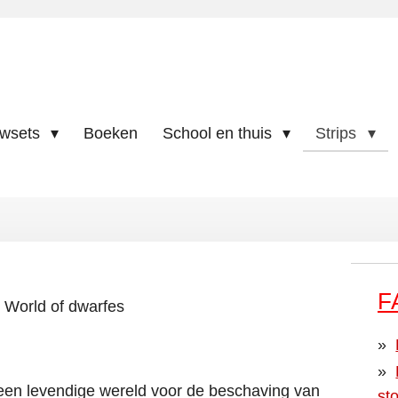
uwsets
Boeken
School en thuis
Strips
F
World of dwarfes
n een levendige wereld voor de beschaving van
st