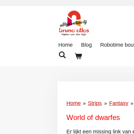
Ga
direct
naar
de
hoofdinhoud
Home
Blog
Robotime bo
Home
»
Strips
»
Fantasy
»
World of dwarfes
Er lijkt een missing link va