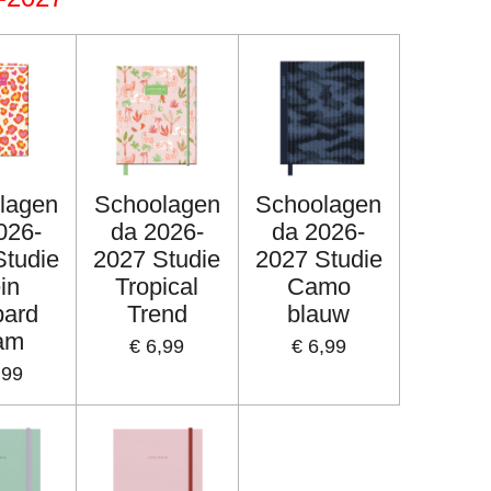
lagen
Schoolagen
Schoolagen
026-
da 2026-
da 2026-
Studie
2027 Studie
2027 Studie
ein
Tropical
Camo
pard
Trend
blauw
am
€ 6,99
€ 6,99
,99