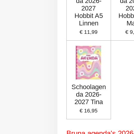
da 2026-
da 2
2027
20
Hobbit A5
Hobb
Linnen
M
€ 11,99
€ 9
Schoolagen
da 2026-
2027 Tina
€ 16,95
Bruna agenda's 2026