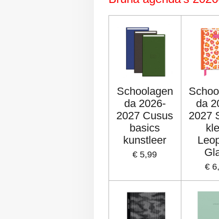
Schoolagen
Schoo
da 2026-
da 2
2027 Cusus
2027 
basics
kl
kunstleer
Leo
Gl
€ 5,99
€ 6