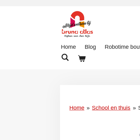
Ga
direct
naar
de
hoofdinhoud
Home
Blog
Robotime bo
Home
»
School en thuis
»