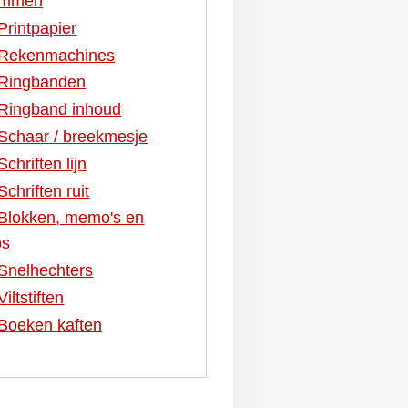
ummen
Printpapier
Rekenmachines
Ringbanden
Ringband inhoud
Schaar / breekmesje
Schriften lijn
Schriften ruit
Blokken, memo's en
bs
Snelhechters
Viltstiften
Boeken kaften