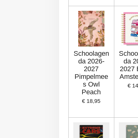
Schoolagen
Schoo
da 2026-
da 2
2027
2027 
Pimpelmee
Amst
s Owl
€ 1
Peach
€ 18,95