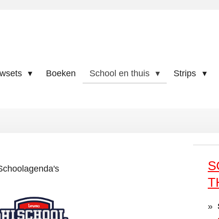
uwsets
Boeken
School en thuis
Strips
S
Schoolagenda's
T