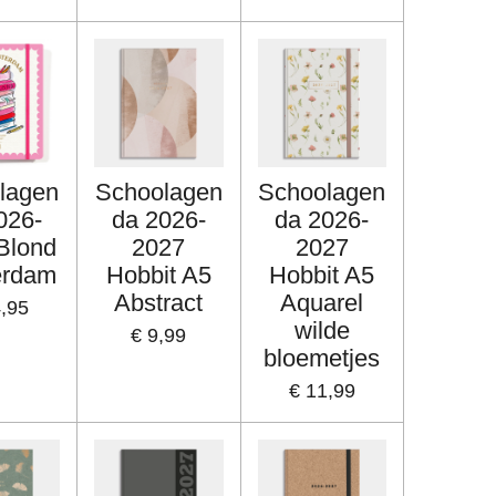
lagen
Schoolagen
Schoolagen
026-
da 2026-
da 2026-
Blond
2027
2027
erdam
Hobbit A5
Hobbit A5
Abstract
Aquarel
4,95
wilde
€ 9,99
bloemetjes
€ 11,99