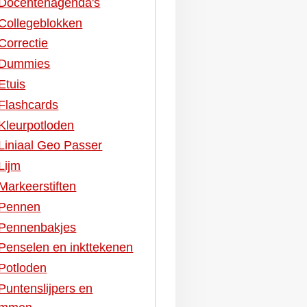
Docentenagenda's
Collegeblokken
Correctie
Dummies
Etuis
Flashcards
Kleurpotloden
Liniaal Geo Passer
Lijm
Markeerstiften
Pennen
Pennenbakjes
Penselen en inkttekenen
Potloden
Puntenslijpers en