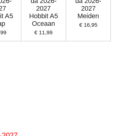
026-
da 2026-
da 2026-
27
2027
2027
it A5
Hobbit A5
Meiden
ap
Oceaan
€ 16,95
,99
€ 11,99
-2027