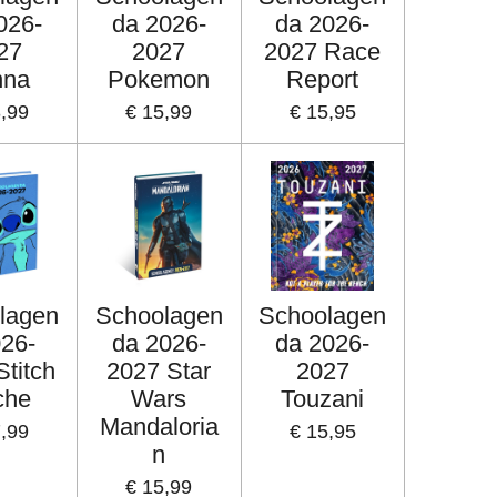
026-
da 2026-
da 2026-
27
2027
2027 Race
nna
Pokemon
Report
3,99
€ 15,99
€ 15,95
lagen
Schoolagen
Schoolagen
026-
da 2026-
da 2026-
Stitch
2027 Star
2027
che
Wars
Touzani
Mandaloria
7,99
€ 15,95
n
€ 15,99