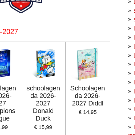
6-2027
lagen
schoolagen
Schoolagen
026-
da 2026-
da 2026-
27
2027
2027 Diddl
pions
Donald
€ 14,95
gue
Duck
5,99
€ 15,99