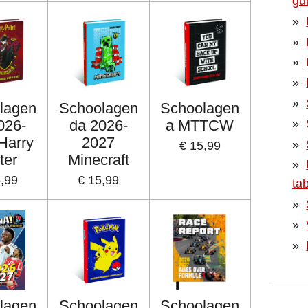
g
lagen
Schoolagen
Schoolagen
026-
da 2026-
a MTTCW
Harry
2027
€ 15,99
ter
Minecraft
5,99
€ 15,99
ta
lagen
Schoolagen
Schoolagen