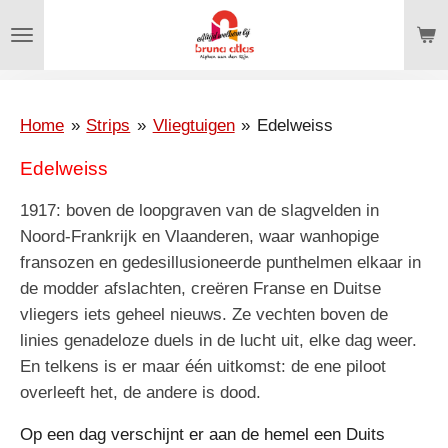
Ga
direct
naar
de
hoofdinhoud
Home
»
Strips
»
Vliegtuigen
»
Edelweiss
Edelweiss
1917: boven de loopgraven van de slagvelden in
Noord-Frankrijk en Vlaanderen, waar wanhopige
fransozen en gedesillusioneerde punthelmen elkaar in
de modder afslachten, creëren Franse en Duitse
vliegers iets geheel nieuws. Ze vechten boven de
linies genadeloze duels in de lucht uit, elke dag weer.
En telkens is er maar één uitkomst: de ene piloot
overleeft het, de andere is dood.
Op een dag verschijnt er aan de hemel een Duits