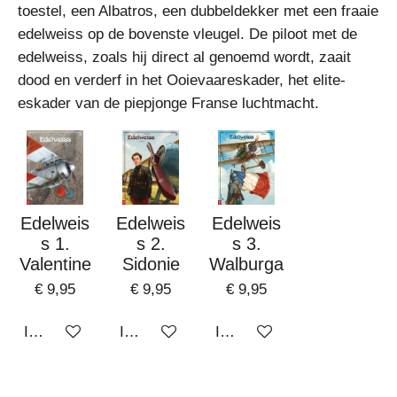
toestel, een Albatros, een dubbeldekker met een fraaie
edelweiss op de bovenste vleugel.
De piloot met de
edelweiss, zoals hij direct al genoemd wordt, zaait
dood en verderf in het Ooievaareskader, het elite-
eskader van de piepjonge Franse luchtmacht.
Edelweis
Edelweis
Edelweis
s 1.
s 2.
s 3.
Valentine
Sidonie
Walburga
€ 9,95
€ 9,95
€ 9,95
In winkelwagen
In winkelwagen
In winkelwagen