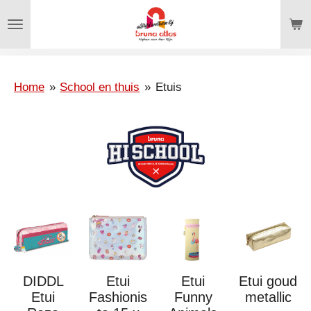
Ga
direct
naar
de
hoofdinhoud
Home
»
School en thuis
»
Etuis
DIDDL
Etui
Etui
Etui goud
Etui
Fashionis
Funny
metallic