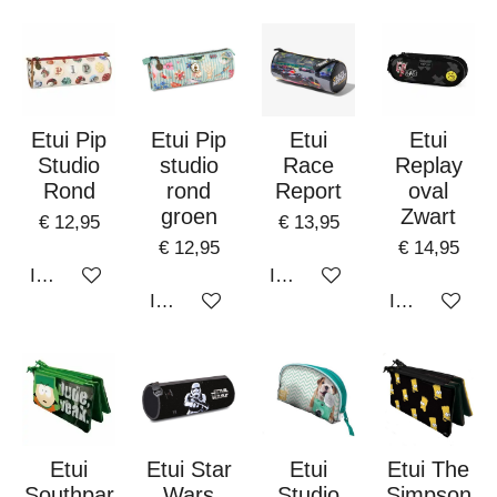
Etui Pip
Etui Pip
Etui
Etui
Studio
studio
Race
Replay
Rond
rond
Report
oval
groen
Zwart
€ 12,95
€ 13,95
€ 12,95
€ 14,95
In winkelwagen
In winkelwagen
In winkelwagen
In winkelwa
Etui
Etui Star
Etui
Etui The
Southpar
Wars
Studio
Simpson