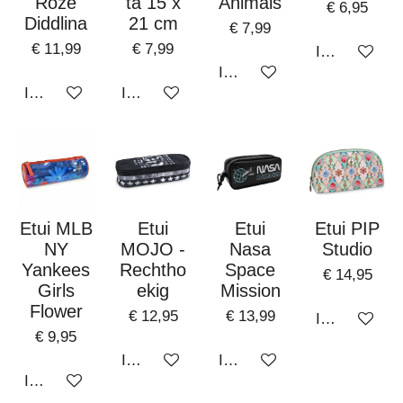
Roze
ta 15 x
Animals
€ 6,95
Diddlina
21 cm
€ 7,99
€ 11,99
€ 7,99
In winkelwa
In winkelwagen
In winkelwagen
In winkelwagen
Etui MLB
Etui
Etui
Etui PIP
NY
MOJO -
Nasa
Studio
Yankees
Rechtho
Space
€ 14,95
Girls
ekig
Mission
Flower
€ 12,95
€ 13,99
In winkelwa
€ 9,95
In winkelwagen
In winkelwagen
In winkelwagen