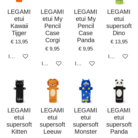
LEGAMI
LEGAMI
LEGAMI
LEGAMI
etui
etui My
etui My
etui
Kawaii
Pencil
Pencil
supersoft
Tijger
Case
Case
Dino
Corgi
Panda
€ 13,95
€ 13,95
€ 9,95
€ 9,95
In winkelwagen
In winkelwa
In winkelwagen
In winkelwagen
LEGAMI
LEGAMI
LEGAMI
LEGAMI
etui
etui
etui
etui
supersoft
supersoft
supersoft
supersoft
Kitten
Leeuw
Monster
Panda