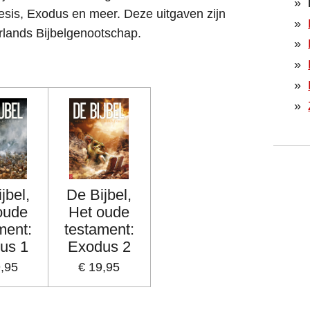
sis, Exodus en meer. Deze uitgaven zijn
lands Bijbelgenootschap.
jbel,
De Bijbel,
oude
Het oude
ment:
testament:
us 1
Exodus 2
9,95
€ 19,95