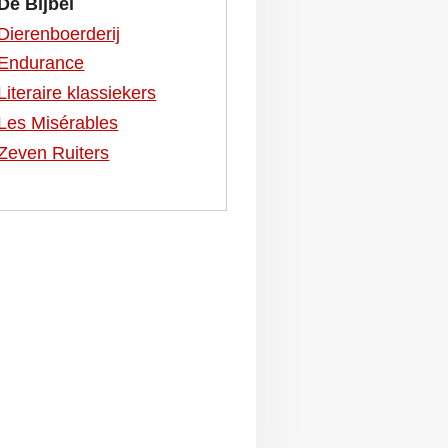
De Bijbel
Dierenboerderij
Endurance
Literaire klassiekers
Les Misérables
Zeven Ruiters