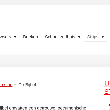
uwsets
Boeken
School en thuis
Strips
L
in strip
»
De Bijbel
S
Bijbel omvatten een getrouwe, oecumenische