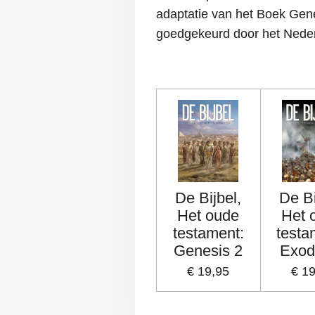
adaptatie van het Boek Gene
goedgekeurd door het Neder
De Bijbel,
De Bi
Het oude
Het 
testament:
testa
Genesis 2
Exod
€ 19,95
€ 1