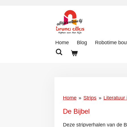
Ga
direct
naar
de
hoofdinhoud
Home
Blog
Robotime bo
Home
»
Strips
»
Literatuur 
De Bijbel
Deze stripverhalen van de 