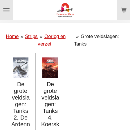
Ga
direct
naar
de
hoofdinhoud
Home
»
Strips
»
Oorlog en
»
Grote veldslagen:
verzet
Tanks
De
De
grote
grote
veldsla
veldsla
gen:
gen:
Tanks
Tanks
2. De
4.
Ardenn
Koersk