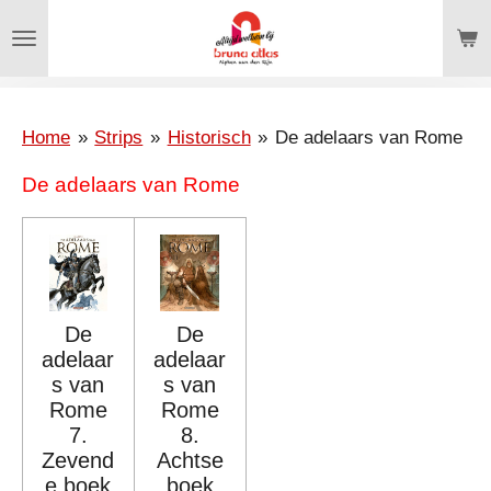
Ga
direct
naar
de
hoofdinhoud
Home
»
Strips
»
Historisch
»
De adelaars van Rome
De adelaars van Rome
De
De
adelaar
adelaar
s van
s van
Rome
Rome
7.
8.
Zevend
Achtse
e boek
boek