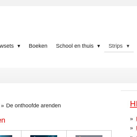
uwsets
Boeken
School en thuis
Strips
H
»
De onthoofde arenden
en