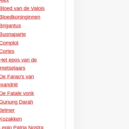
Bloed van de Valois
Bloedkoninginnen
Brigantus
Buonaparte
Complot
Cortes
Het epos van de
ijmetselaars
De Farao's van
exandrië
De Fatale vonk
Gunung Darah
Jelmer
Kozakken
Legio Patria Nostra