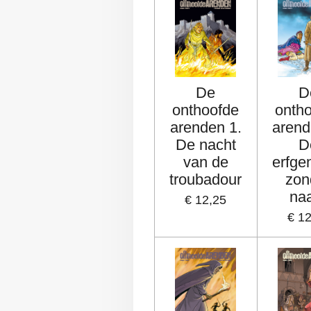
De
D
onthoofde
onth
arenden 1.
arend
De nacht
D
van de
erfg
troubadour
zon
na
€ 12,25
€ 1