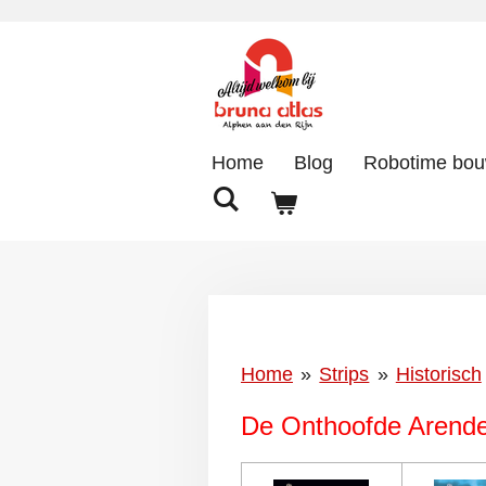
Ga
direct
naar
de
hoofdinhoud
Home
Blog
Robotime bo
Home
»
Strips
»
Historisch
De Onthoofde Arend