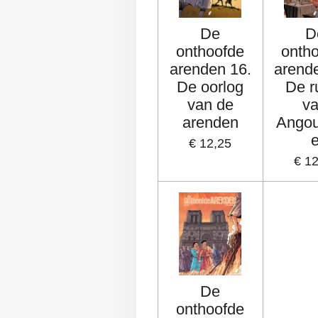
De
D
onthoofde
onth
arenden 16.
arend
De oorlog
De r
van de
v
arenden
Ango
€ 12,25
€ 1
De
onthoofde