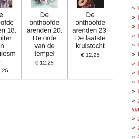
e
De
De
oofde
onthoofde
onthoofde
en 18.
arenden 20.
arenden 23.
uiter
De orde
De laatste
an
van de
kruistocht
ulesm
tempel
€ 12,25
e
€ 12,25
2,25
ver