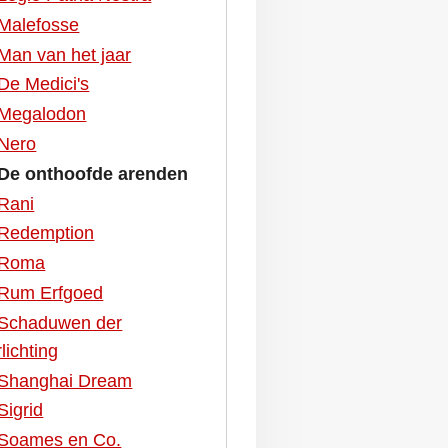
Malefosse
Man van het jaar
De Medici's
Megalodon
Nero
De onthoofde arenden
Rani
Redemption
Roma
Rum Erfgoed
Schaduwen der
lichting
Shanghai Dream
Sigrid
Soames en Co.