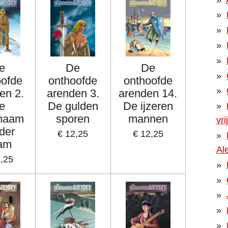
e
De
De
oofde
onthoofde
onthoofde
en 2.
arenden 3.
arenden 14.
e
De gulden
De ijzeren
enaam
sporen
mannen
vr
der
€ 12,25
€ 12,25
am
Al
2,25