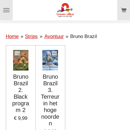
Ga
direct
naar
de
hoofdinhoud
Home
»
Strips
»
Avontuur
»
Bruno Brazil
Bruno
Bruno
Brazil
Brazil
2.
3.
Black
Terreur
progra
in het
m 2
hoge
noorde
€ 9,99
n