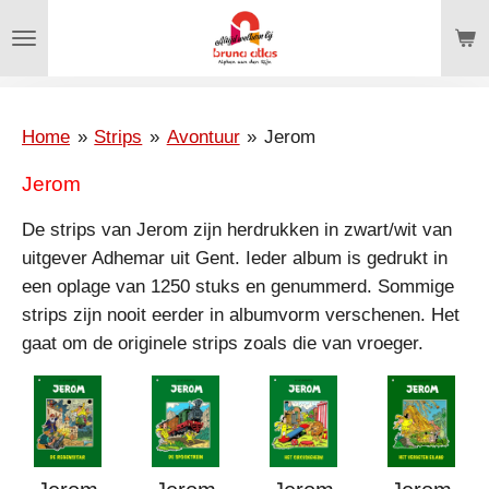
Ga
direct
naar
de
hoofdinhoud
Home
»
Strips
»
Avontuur
»
Jerom
Jerom
De strips van Jerom zijn herdrukken in zwart/wit van
uitgever Adhemar uit Gent. Ieder album is gedrukt in
een oplage van 1250 stuks en genummerd.
Sommige
strips zijn nooit eerder in albumvorm verschenen. Het
gaat om de originele strips zoals die van vroeger.