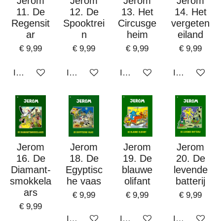
Jerom
Jerom
Jerom
Jerom
11. De
12. De
13. Het
14. Het
Regensit
Spooktrei
Circusge
vergeten
ar
n
heim
eiland
€ 9,99
€ 9,99
€ 9,99
€ 9,99
In winkelwagen
In winkelwagen
In winkelwagen
In winkelwa
Jerom
Jerom
Jerom
Jerom
16. De
18. De
19. De
20. De
Diamant-
Egyptisc
blauwe
levende
smokkela
he vaas
olifant
batterij
ars
€ 9,99
€ 9,99
€ 9,99
€ 9,99
In winkelwagen
In winkelwagen
In winkelwa