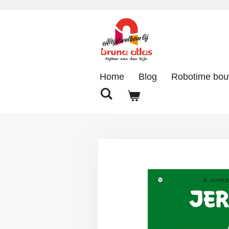
Ga
direct
naar
de
hoofdinhoud
Home
Blog
Robotime bo