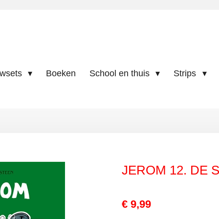
uwsets
Boeken
School en thuis
Strips
JEROM 12. DE 
€ 9,99