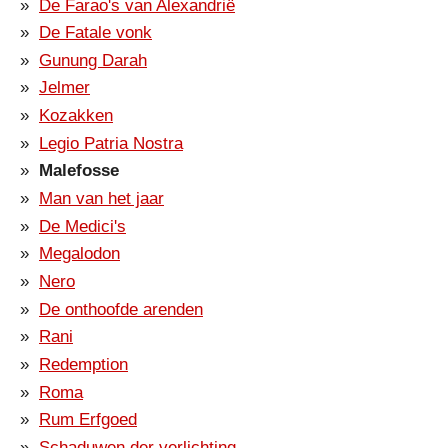
De Farao's van Alexandrië
De Fatale vonk
Gunung Darah
Jelmer
Kozakken
Legio Patria Nostra
Malefosse
Man van het jaar
De Medici's
Megalodon
Nero
De onthoofde arenden
Rani
Redemption
Roma
Rum Erfgoed
Schaduwen der verlichting