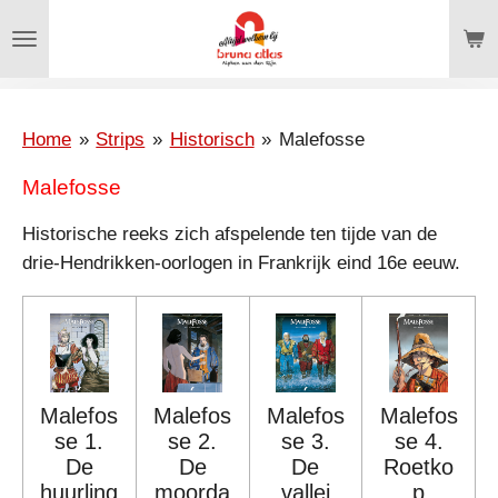
Ga
direct
naar
de
hoofdinhoud
Home
»
Strips
»
Historisch
»
Malefosse
Malefosse
Historische reeks zich afspelende ten tijde van de
drie-Hendrikken-oorlogen in Frankrijk eind 16e eeuw.
Malefos
Malefos
Malefos
Malefos
se 1.
se 2.
se 3.
se 4.
De
De
De
Roetko
huurling
moorda
vallei
p