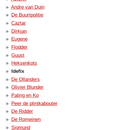
Andre van Duin
De Buurtpolitie
Caztar
Dirkjan
Eugene
Flodder
Guust
Heksenkots
Idefix
De Ollanders
Olivier Blunder
Paling en Ko
Peer de plintkabouter
De Ridder
De Romeinen
Sigmund