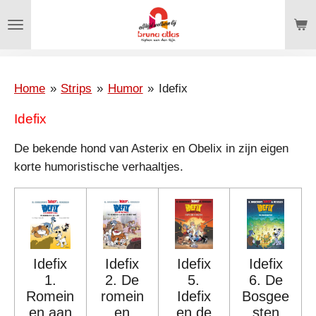
Ga
direct
naar
de
hoofdinhoud
Home
»
Strips
»
Humor
»
Idefix
Idefix
De bekende hond van Asterix en Obelix in zijn eigen
korte humoristische verhaaltjes.
Idefix
Idefix
Idefix
Idefix
1.
2. De
5.
6. De
Romein
romein
Idefix
Bosgee
en aan
en
en de
sten