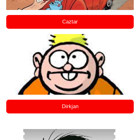
Caztar
Dirkjan