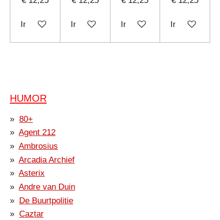
€ 12,25
€ 12,25
€ 12,25
€ 12,25
In winkelwagen
In winkelwagen
In winkelwagen
In winkelwag
HUMOR
80+
Agent 212
Ambrosius
Arcadia Archief
Asterix
Andre van Duin
De Buurtpolitie
Caztar