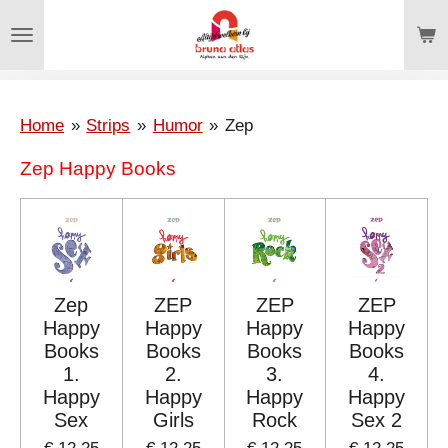
Ga
direct
naar
de
hoofdinhoud
Home
»
Strips
»
Humor
»
Zep
Zep Happy Books
Zep
ZEP
ZEP
ZEP
Happy
Happy
Happy
Happy
Books
Books
Books
Books
1.
2.
3.
4.
Happy
Happy
Happy
Happy
Sex
Girls
Rock
Sex 2