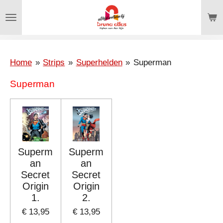
Ga
direct
naar
de
hoofdinhoud
Home
»
Strips
»
Superhelden
»
Superman
Superman
Superm
Superm
an
an
Secret
Secret
Origin
Origin
1.
2.
€ 13,95
€ 13,95